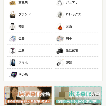
貴金属
ジュエリー
ブランド
ロレックス
時計
お酒
金券
切手
工具
生活家電
スマホ
楽器
その他