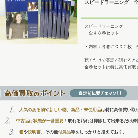
スピードラーニング 
スピードラーニング
全４８巻セット
・内容：各巻にＣＤ２枚、
聴くだけで英語が話せると
全巻セットは特に高価買取
人気のある物
や
新しい物
、
新品・未使用品
は特に高価買い取
中古品は状態が一番重要！
取れる汚れは掃除して出来るだけ綺
箱
や
説明書
、その他
付属品
等をしっかりと揃えておく。