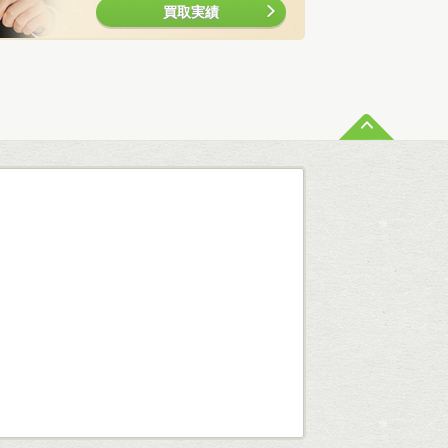
買取実績
ペー
査定