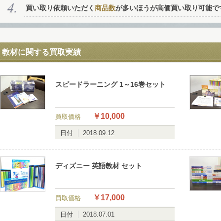
買い取り依頼いただく
商品数
が多いほうが高価買い取り可能で
パソコン、スマホでお手軽カンタン無料査定
教材に関する買取実績
スピードラーニング 1～16巻セット
ール査定
￥10,000
買取価格
NE査定
日付
2018.09.12
カイプ査定
ディズニー 英語教材 セット
￥17,000
買取価格
日付
2018.07.01