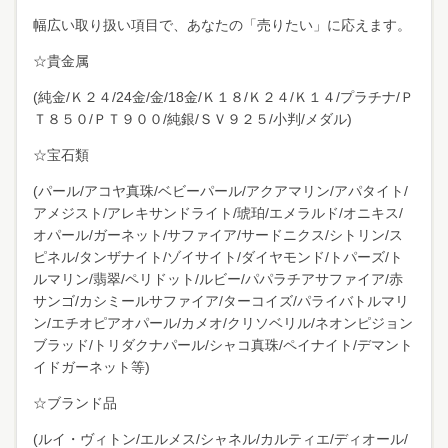
幅広い取り扱い項目で、あなたの「売りたい」に応えます。
☆貴金属
(純金/Ｋ２４/24金/金/18金/Ｋ１８/Ｋ２４/Ｋ１４/プラチナ/Ｐ
Ｔ８５０/ＰＴ９００/純銀/ＳＶ９２５/小判/メダル)
☆宝石類
(パール/アコヤ真珠/ベビーパール/アクアマリン/アパタイト/
アメジスト/アレキサンドライト/琥珀/エメラルド/オニキス/
オパール/ガーネット/サファイア/サードニクス/シトリン/ス
ピネル/タンザナイト/ゾイサイト/ダイヤモンド/トパーズ/ト
ルマリン/翡翠/ペリドット/ルビー/パパラチアサファイア/赤
サンゴ/カシミールサファイア/ターコイズ/パライバトルマリ
ン/エチオピアオパール/カメオ/クリソベリル/ネオンピジョン
ブラッド/トリダクナパール/シャコ真珠/ペイナイト/デマント
イドガーネット等)
☆ブランド品
(ルイ・ヴィトン/エルメス/シャネル/カルティエ/ディオール/