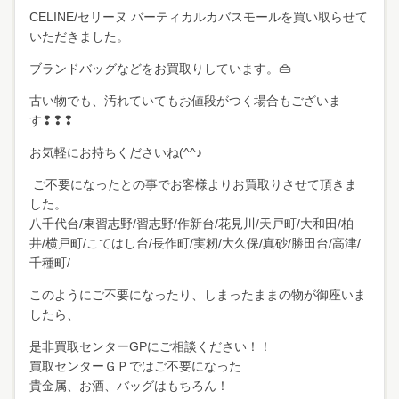
CELINE/セリーヌ バーティカルカバスモールを買い取らせて
いただきました。
ブランドバッグなどをお買取りしています。👜
古い物でも、汚れていてもお値段がつく場合もございま
す❢❢❢
お気軽にお持ちくださいね(^^♪
ご不要になったとの事でお客様よりお買取りさせて頂きま
した。
八千代台
/
東習志野
/
習志野
/
作新台
/
花見川
/
天戸町
/
大和田
/
柏
井
/
横戸町
/
こてはし台
/
長作町
/
実籾
/
大久保
/
真砂
/
勝田台
/
高津
/
千種町
/
このようにご不要になったり、しまったままの物が御座いま
したら、
是非買取センターGPにご相談ください！！
買取センターＧＰではご不要になった
貴金属、お酒、バッグはもちろん！