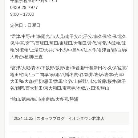
千葉県君津市中野
5-17-1
0439-29-7977
9:00～17:00
定休日：日曜日
*君津/中野/杢師/陽光台/人見/南子安/北子安/南久保/久保/北久
保/中富/宮下/西坂田/坂田/東坂田/大和田/常代/貞元/内箕輪/箕
輪/外箕輪/上湯江/大井戸/小糸/中島/中/法木作/君津台/郡/白駒/
大野台/植畑/三直
*富津/大堀/青木/下飯野/飯野/更和/岩瀬/千種新田/小久保/佐貫/
亀田/竹岡/上/二間塚/湊/絹/八幡/相野谷/新井/岩坂/岩本/売津/
大田和/大森/押切/恩田/数馬/金谷/上飯野/川名/近藤/桜井/障子
谷/鶴岡/西大和田/東大和田/宝竜寺/本郷/八田沼/横山
*館山/鋸南/鴨川/南房総/大多喜/勝浦
2024.11.22
スタッフブログ
イオンタウン君津店