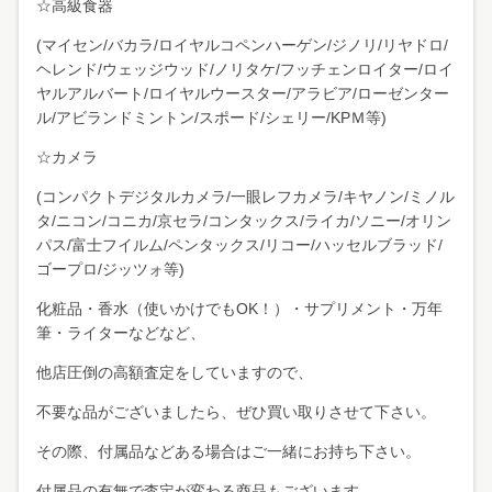
☆高級食器
(マイセン/バカラ/ロイヤルコペンハーゲン/ジノリ/リヤドロ/
ヘレンド/ウェッジウッド/ノリタケ/フッチェンロイター/ロイ
ヤルアルバート/ロイヤルウースター/アラビア/ローゼンター
ル/アビランドミントン/スポード/シェリー/KPＭ等)
☆カメラ
(コンパクトデジタルカメラ/一眼レフカメラ/キヤノン/ミノル
タ/ニコン/コニカ/京セラ/コンタックス/ライカ/ソニー/オリン
パス/富士フイルム/ペンタックス/リコー/ハッセルブラッド/
ゴープロ/ジッツォ等)
化粧品・香水（使いかけでもOK！）・サプリメント・万年
筆・ライターなどなど、
他店圧倒の高額査定をしていますので、
不要な品がございましたら、ぜひ買い取りさせて下さい。
その際、付属品などある場合はご一緒にお持ち下さい。
付属品の有無で査定が変わる商品もございます。