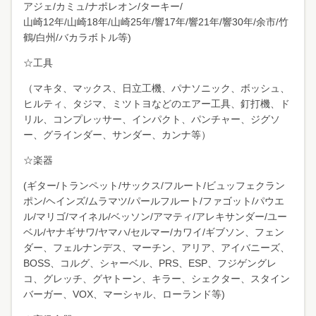
アジェ/カミュ/ナポレオン/ターキー/
山崎12年/山崎18年/山崎25年/響17年/響21年/響30年/余市/竹
鶴/白州/バカラボトル等)
☆工具
（マキタ、マックス、日立工機、パナソニック、ボッシュ、
ヒルティ、タジマ、ミツトヨなどのエアー工具、釘打機、ド
リル、コンプレッサー、インパクト、パンチャー、ジグソ
ー、グラインダー、サンダー、カンナ等）
☆楽器
(ギター/トランペット/サックス/フルート/ビュッフェクラン
ポン/ヘインズ/ムラマツ/パールフルート/ファゴット/パウエ
ル/マリゴ/マイネル/ベッソン/アマティ/アレキサンダー/ユー
ベル/ヤナギサワ/ヤマハ/セルマー/カワイ/ギブソン、フェン
ダー、フェルナンデス、マーチン、アリア、アイバニーズ、
BOSS、コルグ、シャーベル、PRS、ESP、フジゲングレ
コ、グレッチ、グヤトーン、キラー、シェクター、スタイン
バーガー、VOX、マーシャル、ローランド等)