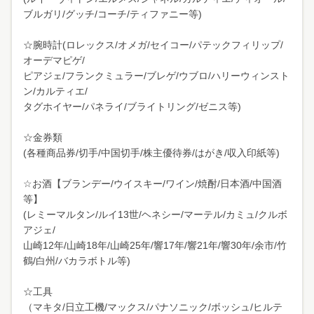
ブルガリ/グッチ/コーチ/ティファニー等)
☆腕時計(ロレックス/オメガ/セイコー/パテックフィリップ/
オーデマピゲ/
ピアジェ/フランクミュラー/ブレゲ/ウブロ/ハリーウィンスト
ン/カルティエ/
タグホイヤー/パネライ/ブライトリング/ゼニス等)
☆金券類
(各種商品券/切手/中国切手/株主優待券/はがき/収入印紙等)
☆お酒【ブランデー/ウイスキー/ワイン/焼酎/日本酒/中国酒
等】
(レミーマルタン/ルイ13世/ヘネシー/マーテル/カミュ/クルボ
アジェ/
山崎12年/山崎18年/山崎25年/響17年/響21年/響30年/余市/竹
鶴/白州/バカラボトル等)
☆工具
（マキタ/日立工機/マックス/パナソニック/ボッシュ/ヒルテ