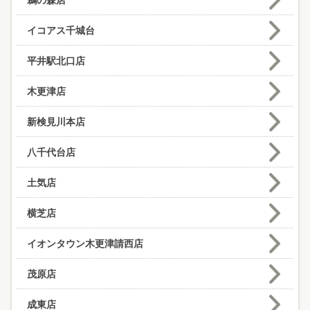
鵜の森店
イコアス千城台
平井駅北口店
木更津店
新検見川本店
八千代台店
土気店
横芝店
イオンタウン木更津請西店
茂原店
成東店