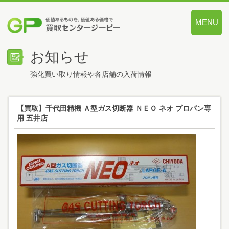
MENU
価値あるも
お知らせ
強化買い取り情報や各店舗の入荷情報
【買取】千代田精機 Ａ型ガス切断器 ＮＥＯ ネオ プロパン専
用 五井店