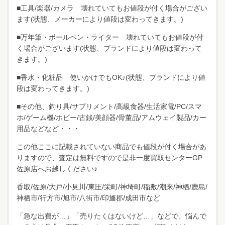
■工具/楽器/カメラ 壊れていてもお値段が付く場合がござい
ます(状態、メーカーにより値段は変わってきます。)
■万年筆・ボールペン・ライター 壊れていてもお値段が付
く場合がございます(状態、ブランドにより値段は変わって
きます。)
■香水・化粧品 使いかけでもOK♪(状態、ブランドにより値
段は変わってきます。)
■その他、釣り具/サプリメント/高級食器/生活家電/PC/スマ
ホ/ゲーム機/ホビー/古銭/美顔器/骨董品/アムウェイ製品/カー
用品などなど・・・
この他ここに記載されていない商品でも値段が付く場合があ
りますので、査定は無料ですので是非一度買取センターGP
佐原店へお越しください♪
香取/佐原/大戸/小見川/東圧/栄町/神埼町/稲敷/潮来/神栖/鹿島/
神栖市/行方市/旭市/八街市/印旛郡/成田市など
「急な出費が…」「売りたくはないけど…」などで、悩んで