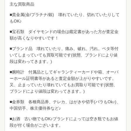
主な買取商品
■貴金属(金/プラチナ/銀) 壊れていたり、切れていたりして
もOK♪
■宝石類 ダイヤモンドの場合は鑑定書があった方が査定金
額が高くなりやすいです！
■ブランド品 壊れていたり、痛み、破れ、汚れ、ベタ等付
いてしまっていても買取可能です(状態、ブランドにより値
段は変わってきます。)
■腕時計 付属品としてギャランティーカードや箱、オーバ
ーホール証明書等があると査定金額が上がりやすいです。
又、止まっていたり壊れていてもお買取り可能です(状態、
ブランドにより値段は変わってきます。)
■金券類 各種商品券、テレカ、はがきや切手(バラもOk♪)、
中国切手、株主優待券など♪
■お酒 古い物でもOK♪ブランドによっては空き瓶でもお値
段が付く場合がございます。