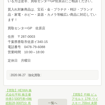
いる方は是非、買取センターGP佐原店にご相談ください。
質入れ対象商品は、宝石・金・プラチナ・時計・ブランド
品・家電・ホビー・楽器・カメラ等幅広い商品に対応してい
ます！
買取センターGP 佐原店
住所 〒287-0003
千葉県香取市佐原イ340-15
電話番号 0478-79-6088
営業時間 10:00～18:00
定休日 月曜日
2020.06.27
強化買取
【買取】HEIWA 株
式会社平和 株主優
【買取】竹鶴 ピュ
待券3,500円券×8枚
アモルト 17年 ウイ
総額28,000円分 有
一覧へ
スキー 700ml 未開