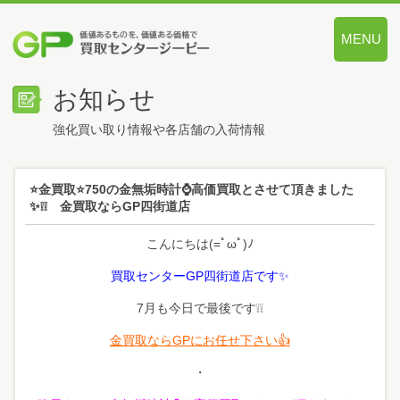
MENU
価値あるも
お知らせ
強化買い取り情報や各店舗の入荷情報
⭐金買取⭐750の金無垢時計⌚高価買取とさせて頂きました
✨❕❕ 金買取ならGP四街道店
こんにちは(=ﾟωﾟ)ﾉ
買取センターGP四街道店です✨
7月も今日で最後です❕❕
金買取ならGPにお任せ下さい👍
・