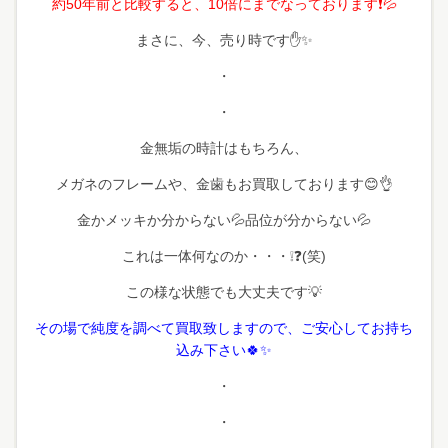
約50年前と比較すると、10倍にまでなっております❗️💦
まさに、今、売り時です✋✨
・
・
金無垢の時計はもちろん、
メガネのフレームや、金歯もお買取しております😊👌
金かメッキか分からない💦品位が分からない💦
これは一体何なのか・・・❕❓(笑)
この様な状態でも大丈夫です💡
その場で純度を調べて買取致しますので、ご安心してお持ち
込み下さい🍀✨
・
・