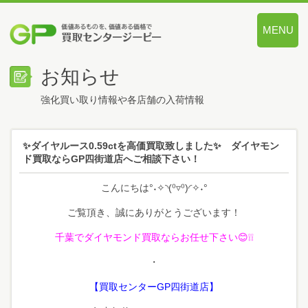
MENU
価値あるも
お知らせ
強化買い取り情報や各店舗の入荷情報
✨ダイヤルース0.59ctを高価買取致しました✨ ダイヤモン
ド買取ならGP四街道店へご相談下さい！
こんにちは°˖✧◝(⁰▿⁰)◜✧˖°
ご覧頂き、誠にありがとうございます！
千葉でダイヤモンド買取ならお任せ下さい😊❕❕
・
【買取センターGP四街道店】