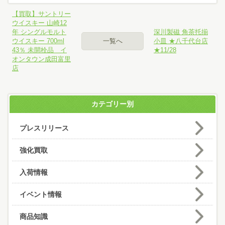
【買取】サントリー
ウイスキー 山崎12
年 シングルモルト
深川製磁 角茶托揃
ウイスキー 700ml
一覧へ
小皿 ★八千代台店
43％ 未開栓品 イ
★11/28
オンタウン成田富里
店
カテゴリー別
プレスリリース
強化買取
入荷情報
イベント情報
商品知識