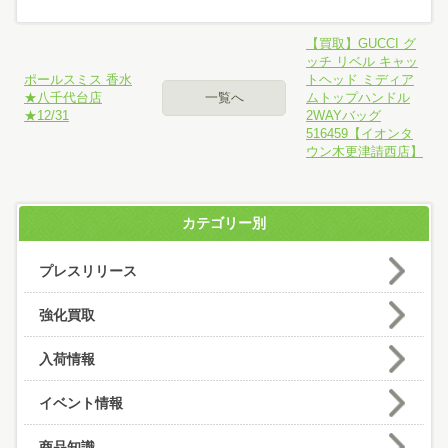
【買取】GUCCI グ
ッチ リベル キャッ
ポールスミス 香水
トヘッド ミディア
★八千代台店
一覧へ
ムトップハンドル
★12/31
2WAYバッグ
516459【イオンタ
ウン木更津請西店】
カテゴリー別
プレスリリース
強化買取
入荷情報
イベント情報
商品知識