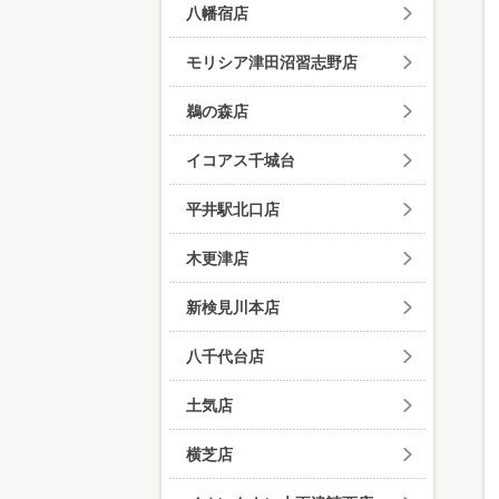
八幡宿店
モリシア津田沼習志野店
鵜の森店
イコアス千城台
平井駅北口店
木更津店
新検見川本店
八千代台店
土気店
横芝店