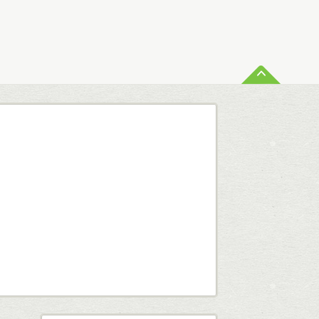
ペー
査定