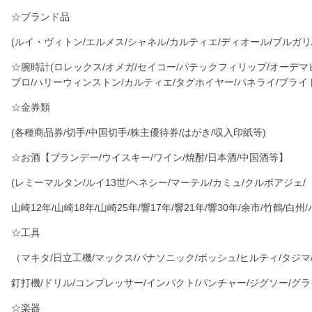
☆ブランド品
(ルイ・ヴィトン/エルメス/シャネル/カルティエ/ディオール/ブルガリ
☆腕時計(ロレックス/オメガ/セイコー/パテックフィリップ/オーデマ
ブロ/ハリーウィンストン/カルティエ/タグホイヤー/パネライ/ブライ
☆金券類
(各種商品券/切手/中国切手/株主優待券/はがき/収入印紙等)
☆お酒【ブランデー/ウイスキー/ワイン/焼酎/日本酒/中国酒等】
(レミーマルタン/ルイ13世/ヘネシー/マーテル/カミュ/クルボアジェ/
山崎12年/山崎18年/山崎25年/響17年/響21年/響30年/余市/竹鶴/白
☆工具
（マキタ/日立工機/マックス/パナソニック/ボッシュ/ヒルティ/タジ
釘打機/ドリル/コンプレッサー/インパクト/パンチャー/ジグソー/グ
☆楽器