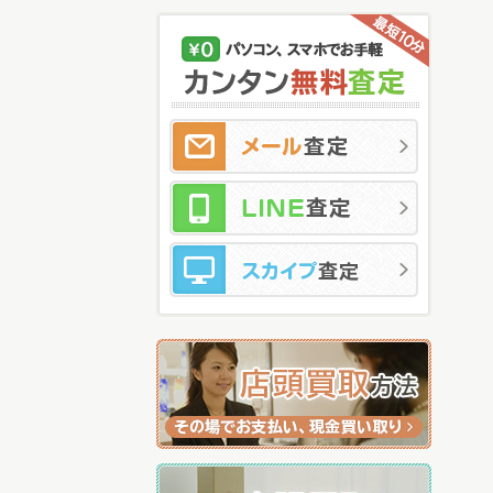
メ
LI
ス