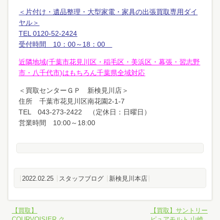
＜片付け・遺品整理・大型家電・家具の出張買取専用ダイ
ヤル＞
TEL 0120-52-2424
受付時間 10：00～18：00
近隣地域(千葉市花見川区・稲毛区・美浜区・幕張・習志野
市・八千代市)はもちろん千葉県全域対応
＜買取センターＧＰ 新検見川店＞
住所 千葉市花見川区南花園2-1-7
TEL 043-273-2422 （定休日：日曜日）
営業時間 10:00～18:00
2022.02.25
スタッフブログ
新検見川本店
【買取】
【買取】サントリー
COURVOISIER ク
ピュアモルト 山崎