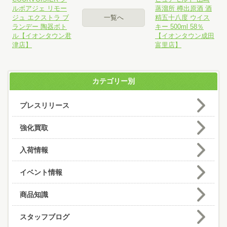
ルボアジェ リモー
蒸溜所 樽出原酒 酒
ジュ エクストラ ブ
一覧へ
精五十八度 ウイス
ランデー 陶器ボト
キー 500ml 58％
ル【イオンタウン君
【イオンタウン成田
津店】
富里店】
カテゴリー別
プレスリリース
強化買取
入荷情報
イベント情報
商品知識
スタッフブログ