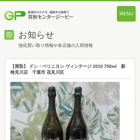
MENU
価値あるも
お知らせ
強化買い取り情報や各店舗の入荷情報
【買取】 ドン・ペリニヨン ヴィンテージ 2010 750ml 新
検見川店 千葉市 花見川区