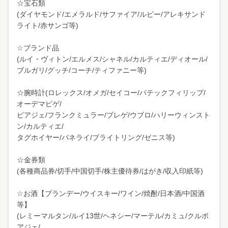
☆宝石類
(ダイヤモンド/エメラルド/サファイア/ルビー/アレキサンド
ライト/赤サンゴ等)
☆ブランド品
(ルイ・ヴィトン/エルメス/シャネル/カルティエ/ディオール/
ブルガリ/グッチ/コーチ/ティファニー等)
☆腕時計(ロレックス/オメガ/セイコー/パテックフィリップ/
オーデマピゲ/
ピアジェ/フランクミュラー/ブレゲ/ウブロ/ハリーウィンスト
ン/カルティエ/
タグホイヤー/パネライ/ブライトリング/ゼニス等)
☆金券類
(各種商品券/切手/中国切手/株主優待券/はがき/収入印紙等)
☆お酒【ブランデー/ウイスキー/ワイン/焼酎/日本酒/中国酒
等】
(レミーマルタン/ルイ13世/ヘネシー/マーテル/カミュ/クルボ
アジェ/