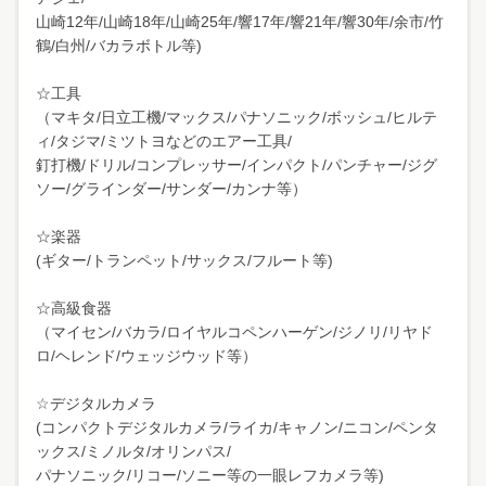
山崎12年/山崎18年/山崎25年/響17年/響21年/響30年/余市/竹
鶴/白州/バカラボトル等)
☆工具
（マキタ/日立工機/マックス/パナソニック/ボッシュ/ヒルテ
ィ/タジマ/ミツトヨなどのエアー工具/
釘打機/ドリル/コンプレッサー/インパクト/パンチャー/ジグ
ソー/グラインダー/サンダー/カンナ等）
☆楽器
(ギター/トランペット/サックス/フルート等)
☆高級食器
（マイセン/バカラ/ロイヤルコペンハーゲン/ジノリ/リヤド
ロ/ヘレンド/ウェッジウッド等）
☆デジタルカメラ
(コンパクトデジタルカメラ/ライカ/キャノン/ニコン/ペンタ
ックス/ミノルタ/オリンパス/
パナソニック/リコー/ソニー等の一眼レフカメラ等)