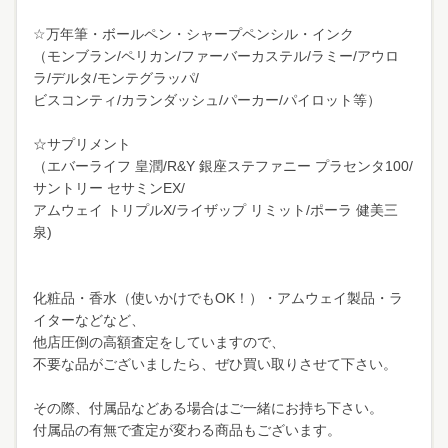
☆万年筆・ボールペン・シャープペンシル・インク
（モンブラン/ペリカン/ファーバーカステル/ラミー/アウロ
ラ/デルタ/モンテグラッパ/
ビスコンティ/カランダッシュ/パーカー/パイロット等）
☆サプリメント
（エバーライフ 皇潤/R&Y 銀座ステファニー プラセンタ100/
サントリー セサミンEX/
アムウェイ トリプルX/ライザップ リミット/ポーラ 健美三
泉)
化粧品・香水（使いかけでもOK！）・アムウェイ製品・ラ
イターなどなど、
他店圧倒の高額査定をしていますので、
不要な品がございましたら、ぜひ買い取りさせて下さい。
その際、付属品などある場合はご一緒にお持ち下さい。
付属品の有無で査定が変わる商品もございます。