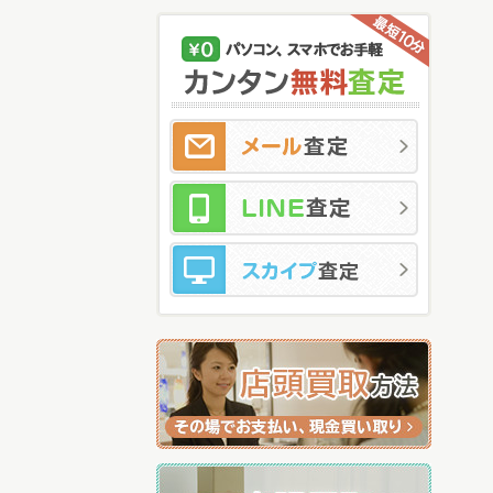
メ
LI
ス