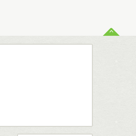
ペー
査定