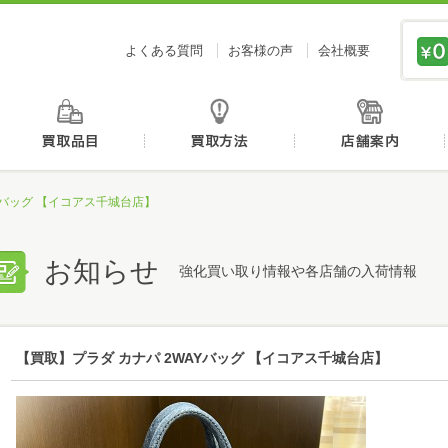
価値あるものを、価値ある価格で買取センタージーピ
よくある質問
お客様の声
会社概要
初めての方へ
買取品目
買取方法
Yバッグ 【イコアス千城台店】
お知らせ
強化買い取り情報や各店舗の入荷情報
【買取】プラダ カナパ 2WAYバッグ 【イコアス千城台店】