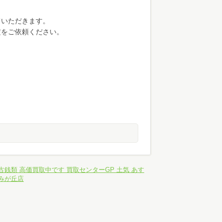
ていただきます。
定をご依頼ください。
古銭類 高価買取中です 買取センターGP 土気 あす
みが丘店