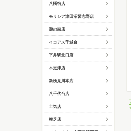
八幡宿店
モリシア津田沼習志野店
鵜の森店
イコアス千城台
平井駅北口店
木更津店
新検見川本店
八千代台店
土気店
横芝店