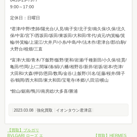
0439-29-7977
9:00～17:00
定休日：日曜日
*君津/中野/杢師/陽光台/人見/南子安/北子安/南久保/久保/北久
保/中富/宮下/西坂田/坂田/東坂田/大和田/常代/貞元/内箕輪/箕
輪/外箕輪/上湯江/大井戸/小糸/中島/中/法木作/君津台/郡/白駒/
大野台/植畑/三直
*富津/大堀/青木/下飯野/飯野/更和/岩瀬/千種新田/小久保/佐貫/
亀田/竹岡/上/二間塚/湊/絹/八幡/相野谷/新井/岩坂/岩本/売津/
大田和/大森/押切/恩田/数馬/金谷/上飯野/川名/近藤/桜井/障子
谷/鶴岡/西大和田/東大和田/宝竜寺/本郷/八田沼/横山
*館山/鋸南/鴨川/南房総/大多喜/勝浦
2023.03.08
強化買取
イオンタウン君津店
【買取】ブルガリ
BVLGARI ローズ エ
【買取】HERMES