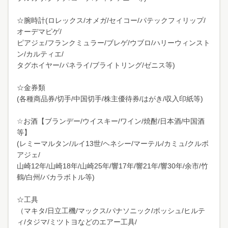
☆腕時計(ロレックス/オメガ/セイコー/パテックフィリップ/
オーデマピゲ/
ピアジェ/フランクミュラー/ブレゲ/ウブロ/ハリーウィンスト
ン/カルティエ/
タグホイヤー/パネライ/ブライトリング/ゼニス等)
☆金券類
(各種商品券/切手/中国切手/株主優待券/はがき/収入印紙等)
☆お酒【ブランデー/ウイスキー/ワイン/焼酎/日本酒/中国酒
等】
(レミーマルタン/ルイ13世/ヘネシー/マーテル/カミュ/クルボ
アジェ/
山崎12年/山崎18年/山崎25年/響17年/響21年/響30年/余市/竹
鶴/白州/バカラボトル等)
☆工具
（マキタ/日立工機/マックス/パナソニック/ボッシュ/ヒルテ
ィ/タジマ/ミツトヨなどのエアー工具/