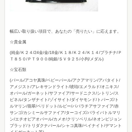
幅広い取り扱い項目で、あなたの「売りたい」に応えます。
☆貴金属
(純金/Ｋ２４/24金/金/18金/Ｋ１８/Ｋ２４/Ｋ１４/プラチナ/Ｐ
Ｔ８５０/ＰＴ９００/純銀/ＳＶ９２５/小判/メダル)
☆宝石類
(パール/アコヤ真珠/ベビーパール/アクアマリン/アパタイト/
アメジスト/アレキサンドライト/琥珀/エメラルド/オニキス/
オパール/ガーネット/サファイア/サードニクス/シトリン/ス
ピネル/タンザナイト/ゾイサイト/ダイヤモンド/トパーズ/ト
ルマリン/翡翠/ペリドット/ルビー/パパラチアサファイア/赤
サンゴ/カシミールサファイア/ターコイズ/パライバトルマリ
ン/エチオピアオパール/カメオ/クリソベリル/ネオンピジョン
ブラッド/トリダクナパール/シャコ真珠/ペイナイト/デマント