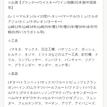
☆お酒【ブランデー/ウイスキー/ワイン/焼酎/日本酒/中国酒
等】
(レミーマルタン/ルイ13世/ヘネシー/マーテル/カミュ/クルボ
アジェ/カミュ/ナポレオン/ターキー/
山崎12年/山崎18年/山崎25年/響17年/響21年/響30年/余市/竹
鶴/白州/バカラボトル等)
☆工具
（マキタ、マックス、日立工機、パナソニック、ボッシュ、
ヒルティ、タジマ、ミツトヨなどのエアー工具、釘打機、ド
リル、コンプレッサー、インパクト、パンチャー、ジグソ
ー、グラインダー、サンダー、カンナ等）
☆楽器
(ギター/トランペット/サックス/フルート/ビュッフェクラン
ポン/ヘインズ/ムラマツ/パールフルート/ファゴット/パウエ
ル/マリゴ/マイネル/ベッソン/アマティ/アレキサンダー/ユー
ベル/ヤナギサワ/ヤマハ/セルマー/カワイ/ギブソン、フェン
ダー、フェルナンデス、マーチン、アリア、アイバニーズ、