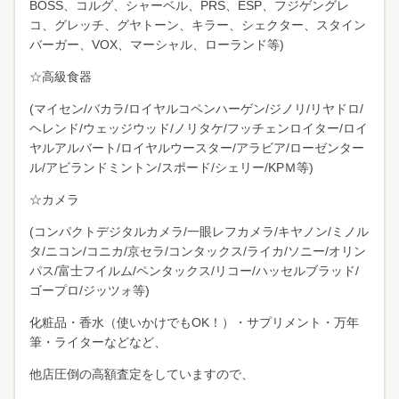
BOSS、コルグ、シャーベル、PRS、ESP、フジゲングレ
コ、グレッチ、グヤトーン、キラー、シェクター、スタイン
バーガー、VOX、マーシャル、ローランド等)
☆高級食器
(マイセン/バカラ/ロイヤルコペンハーゲン/ジノリ/リヤドロ/
ヘレンド/ウェッジウッド/ノリタケ/フッチェンロイター/ロイ
ヤルアルバート/ロイヤルウースター/アラビア/ローゼンター
ル/アビランドミントン/スポード/シェリー/KPＭ等)
☆カメラ
(コンパクトデジタルカメラ/一眼レフカメラ/キヤノン/ミノル
タ/ニコン/コニカ/京セラ/コンタックス/ライカ/ソニー/オリン
パス/富士フイルム/ペンタックス/リコー/ハッセルブラッド/
ゴープロ/ジッツォ等)
化粧品・香水（使いかけでもOK！）・サプリメント・万年
筆・ライターなどなど、
他店圧倒の高額査定をしていますので、