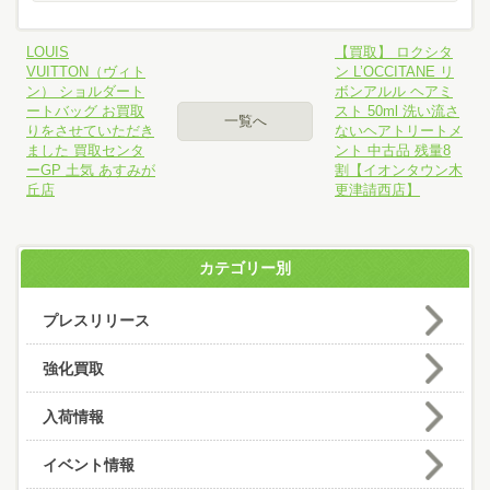
LOUIS
【買取】 ロクシタ
VUITTON（ヴィト
ン L’OCCITANE リ
ン） ショルダート
ボンアルル ヘアミ
ートバッグ お買取
スト 50ml 洗い流さ
一覧へ
りをさせていただき
ないヘアトリートメ
ました 買取センタ
ント 中古品 残量8
ーGP 土気 あすみが
割【イオンタウン木
丘店
更津請西店】
カテゴリー別
プレスリリース
強化買取
入荷情報
イベント情報