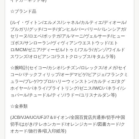
イドガーネット等)
☆ブランド品
(ルイ・ヴィトン/エルメス/シャネル/カルティエ/ディオール/
ブルガリ/グッチ/コーチ/ダンヒル/バーバリー/バレンシアガ/
セリーヌ/ロエベ/ボッテガ/アルマーニ/ヴェルサーチ/ヒュー
ゴボス/サンローラン/ヴィヴィアンウエストウッド/エト
ロ/MCM/ゼニア/ディーゼル/トゥミ/フルラ/ガンゾ/ワイルド
スワンズ/オロビアンコ/ラストクロップス/キタムラ等)
☆腕時計(セイコー/カシオ/シチズン/ロレックス/オメガ/セイ
コー/パテックフィリップ/オーデマピゲ/ピアジェ/フランクミ
ュラー/ブレゲ/ウブロ/ハリーウィンストン/カルティエ/タグ
ホイヤー/パネライ/ブライトリング/ゼニス/IWC/パネライ/シ
ョパール/チュードル/ティソ/ラドー/ユリスナルダン等)
☆金券類
(JCB/VJA/UC/UFJ/7＆I/イオン/全国百貨店共通券/切手/中国
切手/はがき/テレホンカード/オレンジカード/図書カード/ク
オカード/旅行券/収入印紙等)