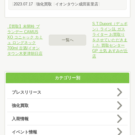
2023.07.17
強化買取
イオンタウン成田富里店
S.T.Dupont（デュポ
【買取】未開栓 ブ
ン）ライン1L ガス
ランデー CAMUS
ライター お買取り
XO コニャック カミ
一覧へ
をさせていただきま
ュ ロングネック
した 買取センター
700ml 古酒/イオン
GP 土気 あすみが丘
タウン木更津朝日店
店
カテゴリー別
プレスリリース
強化買取
入荷情報
イベント情報