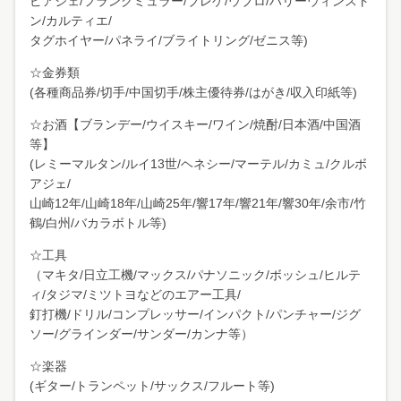
ピアジェ/フランクミュラー/ブレゲ/ウブロ/ハリーウィンスト
ン/カルティエ/
タグホイヤー/パネライ/ブライトリング/ゼニス等)
☆金券類
(各種商品券/切手/中国切手/株主優待券/はがき/収入印紙等)
☆お酒【ブランデー/ウイスキー/ワイン/焼酎/日本酒/中国酒
等】
(レミーマルタン/ルイ13世/ヘネシー/マーテル/カミュ/クルボ
アジェ/
山崎12年/山崎18年/山崎25年/響17年/響21年/響30年/余市/竹
鶴/白州/バカラボトル等)
☆工具
（マキタ/日立工機/マックス/パナソニック/ボッシュ/ヒルテ
ィ/タジマ/ミツトヨなどのエアー工具/
釘打機/ドリル/コンプレッサー/インパクト/パンチャー/ジグ
ソー/グラインダー/サンダー/カンナ等）
☆楽器
(ギター/トランペット/サックス/フルート等)