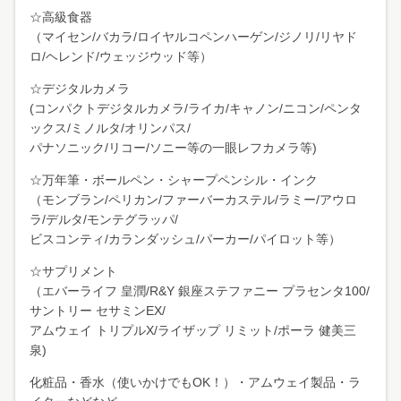
☆高級食器
（マイセン/バカラ/ロイヤルコペンハーゲン/ジノリ/リヤド
ロ/ヘレンド/ウェッジウッド等）
☆デジタルカメラ
(コンパクトデジタルカメラ/ライカ/キャノン/ニコン/ペンタ
ックス/ミノルタ/オリンパス/
パナソニック/リコー/ソニー等の一眼レフカメラ等)
☆万年筆・ボールペン・シャープペンシル・インク
（モンブラン/ペリカン/ファーバーカステル/ラミー/アウロ
ラ/デルタ/モンテグラッパ/
ビスコンティ/カランダッシュ/パーカー/パイロット等）
☆サプリメント
（エバーライフ 皇潤/R&Y 銀座ステファニー プラセンタ100/
サントリー セサミンEX/
アムウェイ トリプルX/ライザップ リミット/ポーラ 健美三
泉)
化粧品・香水（使いかけでもOK！）・アムウェイ製品・ラ