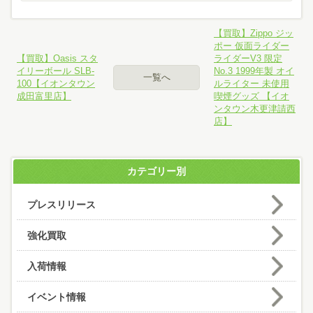
【買取】Zippo ジッ
ポー 仮面ライダー
【買取】Oasis スタ
ライダーV3 限定
イリーボール SLB-
No.3 1999年製 オイ
一覧へ
100【イオンタウン
ルライター 未使用
成田富里店】
喫煙グッズ 【イオ
ンタウン木更津請西
店】
カテゴリー別
プレスリリース
強化買取
入荷情報
イベント情報