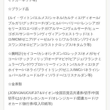
イドガーネット等)
☆ブランド品
(ルイ・ヴィトン/エルメス/シャネル/カルティエ/ディオール/
ブルガリ/グッチ/コーチ/ダンヒル/バーバリー/バレンシアガ/
セリーヌ/ロエベ/ボッテガ/アルマーニ/ヴェルサーチ/ヒュー
ゴボス/サンローラン/ヴィヴィアンウエストウッド/エト
ロ/MCM/ゼニア/ディーゼル/トゥミ/フルラ/ガンゾ/ワイルド
スワンズ/オロビアンコ/ラストクロップス/キタムラ等)
☆腕時計(セイコー/カシオ/シチズン/ロレックス/オメガ/セイ
コー/パテックフィリップ/オーデマピゲ/ピアジェ/フランクミ
ュラー/ブレゲ/ウブロ/ハリーウィンストン/カルティエ/タグ
ホイヤー/パネライ/ブライトリング/ゼニス/IWC/パネライ/シ
ョパール/チュードル/ティソ/ラドー/ユリスナルダン等)
☆金券類
(JCB/VJA/UC/UFJ/7＆I/イオン/全国百貨店共通券/切手/中国
切手/はがき/テレホンカード/オレンジカード/図書カード/ク
オカード/旅行券/収入印紙等)