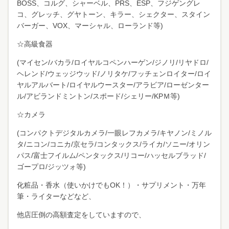
BOSS、コルグ、シャーベル、PRS、ESP、フジゲングレ
コ、グレッチ、グヤトーン、キラー、シェクター、スタイン
バーガー、VOX、マーシャル、ローランド等)
☆高級食器
(マイセン/バカラ/ロイヤルコペンハーゲン/ジノリ/リヤドロ/
ヘレンド/ウェッジウッド/ノリタケ/フッチェンロイター/ロイ
ヤルアルバート/ロイヤルウースター/アラビア/ローゼンター
ル/アビランドミントン/スポード/シェリー/KPＭ等)
☆カメラ
(コンパクトデジタルカメラ/一眼レフカメラ/キヤノン/ミノル
タ/ニコン/コニカ/京セラ/コンタックス/ライカ/ソニー/オリン
パス/富士フイルム/ペンタックス/リコー/ハッセルブラッド/
ゴープロ/ジッツォ等)
化粧品・香水（使いかけでもOK！）・サプリメント・万年
筆・ライターなどなど、
他店圧倒の高額査定をしていますので、