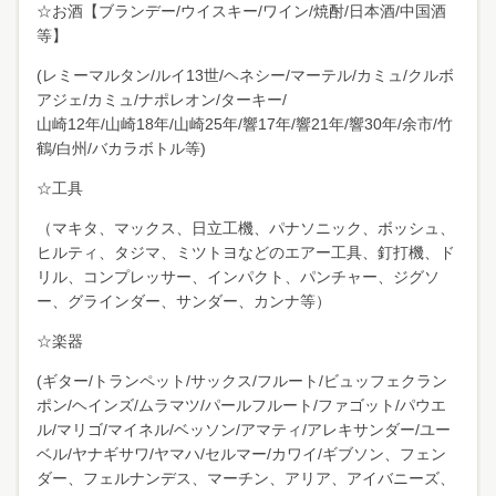
☆お酒【ブランデー/ウイスキー/ワイン/焼酎/日本酒/中国酒
等】
(レミーマルタン/ルイ13世/ヘネシー/マーテル/カミュ/クルボ
アジェ/カミュ/ナポレオン/ターキー/
山崎12年/山崎18年/山崎25年/響17年/響21年/響30年/余市/竹
鶴/白州/バカラボトル等)
☆工具
（マキタ、マックス、日立工機、パナソニック、ボッシュ、
ヒルティ、タジマ、ミツトヨなどのエアー工具、釘打機、ド
リル、コンプレッサー、インパクト、パンチャー、ジグソ
ー、グラインダー、サンダー、カンナ等）
☆楽器
(ギター/トランペット/サックス/フルート/ビュッフェクラン
ポン/ヘインズ/ムラマツ/パールフルート/ファゴット/パウエ
ル/マリゴ/マイネル/ベッソン/アマティ/アレキサンダー/ユー
ベル/ヤナギサワ/ヤマハ/セルマー/カワイ/ギブソン、フェン
ダー、フェルナンデス、マーチン、アリア、アイバニーズ、