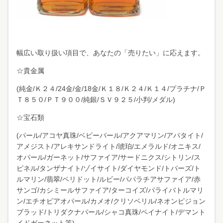
幅広い取り扱い項目で、あなたの「売りたい」に応えます。
☆貴金属
(純金/Ｋ２４/24金/金/18金/Ｋ１８/Ｋ２４/Ｋ１４/プラチナ/Ｐ
Ｔ８５０/ＰＴ９００/純銀/ＳＶ９２５/小判/メダル)
☆宝石類
(パール/アコヤ真珠/ベビーパール/アクアマリン/アパタイト/
アメジスト/アレキサンドライト/琥珀/エメラルド/オニキス/
オパール/ガーネット/サファイア/サードニクス/シトリン/ス
ピネル/タンザナイト/ゾイサイト/ダイヤモンド/トパーズ/ト
ルマリン/翡翠/ペリドット/ルビー/パパラチアサファイア/赤
サンゴ/カシミールサファイア/ターコイズ/パライバトルマリ
ン/エチオピアオパール/カメオ/クリソベリル/ネオンピジョン
ブラッド/トリダクナパール/シャコ真珠/ペイナイト/デマント