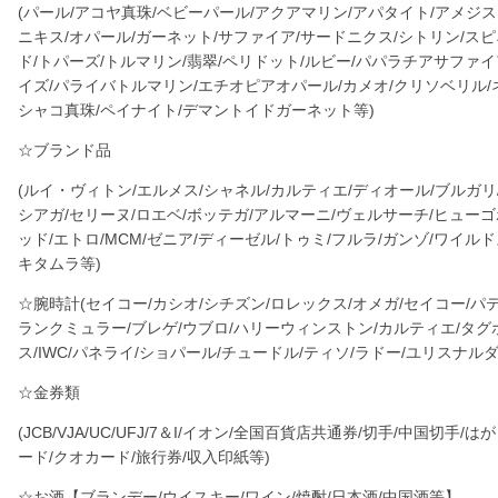
(パール/アコヤ真珠/ベビーパール/アクアマリン/アパタイト/アメジス
ニキス/オパール/ガーネット/サファイア/サードニクス/シトリン/ス
ド/トパーズ/トルマリン/翡翠/ペリドット/ルビー/パパラチアサファ
イズ/パライバトルマリン/エチオピアオパール/カメオ/クリソベリル
シャコ真珠/ペイナイト/デマントイドガーネット等)
☆ブランド品
(ルイ・ヴィトン/エルメス/シャネル/カルティエ/ディオール/ブルガリ
シアガ/セリーヌ/ロエベ/ボッテガ/アルマーニ/ヴェルサーチ/ヒュー
ッド/エトロ/MCM/ゼニア/ディーゼル/トゥミ/フルラ/ガンゾ/ワイル
キタムラ等)
☆腕時計(セイコー/カシオ/シチズン/ロレックス/オメガ/セイコー/パ
ランクミュラー/ブレゲ/ウブロ/ハリーウィンストン/カルティエ/タグ
ス/IWC/パネライ/ショパール/チュードル/ティソ/ラドー/ユリスナルダ
☆金券類
(JCB/VJA/UC/UFJ/7＆I/イオン/全国百貨店共通券/切手/中国切
ード/クオカード/旅行券/収入印紙等)
☆お酒【ブランデー/ウイスキー/ワイン/焼酎/日本酒/中国酒等】