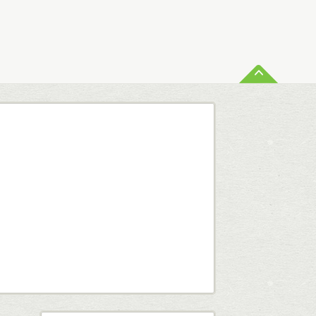
ペー
査定