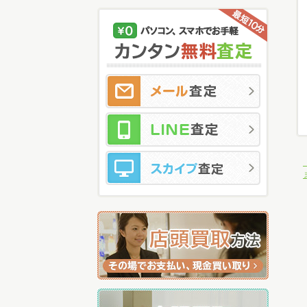
メ
LI
ス