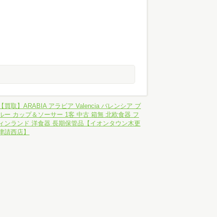
【買取】ARABIA アラビア Valencia バレンシア ブ
ルー カップ＆ソーサー 1客 中古 箱無 北欧食器 フ
ィンランド 洋食器 長期保管品【イオンタウン木更
津請西店】