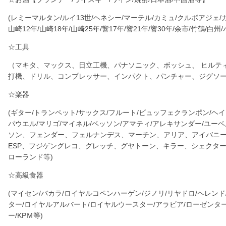
(レミーマルタン/ルイ13世/ヘネシー/マーテル/カミュ/クルボアジェ/
山崎12年/山崎18年/山崎25年/響17年/響21年/響30年/余市/竹鶴/白
☆工具
（マキタ、マックス、日立工機、パナソニック、ボッシュ、 ヒルテ
打機、ドリル、コンプレッサー、インパクト、パンチャー、ジグソ
☆楽器
(ギター/トランペット/サックス/フルート/ビュッフェクランポン/ヘイ
パウエル/マリゴ/マイネル/ベッソン/アマティ/アレキサンダー/ユーベ
ソン、フェンダー、フェルナンデス、マーチン、アリア、アイバニーズ
ESP、フジゲングレコ、グレッチ、グヤトーン、キラー、シェクター
ローランド等)
☆高級食器
(マイセン/バカラ/ロイヤルコペンハーゲン/ジノリ/リヤドロ/ヘレン
ター/ロイヤルアルバート/ロイヤルウースター/アラビア/ローゼンター
ー/KPＭ等)