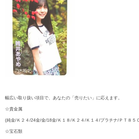
幅広い取り扱い項目で、あなたの「売りたい」に応えます。
☆貴金属
(純金/Ｋ２４/24金/金/18金/Ｋ１８/Ｋ２４/Ｋ１４/プラチナ/ＰＴ８
☆宝石類