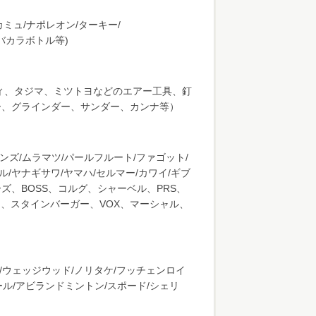
カミュ/ナポレオン/ターキー/
州/バカラボトル等)
ィ、タジマ、ミツトヨなどのエアー工具、釘
ー、グラインダー、サンダー、カンナ等）
ンズ/ムラマツ/パールフルート/ファゴット/
ル/ヤナギサワ/ヤマハ/セルマー/カワイ/ギブ
、BOSS、コルグ、シャーベル、PRS、
、スタインバーガー、VOX、マーシャル、
ド/ウェッジウッド/ノリタケ/フッチェンロイ
ル/アビランドミントン/スポード/シェリ