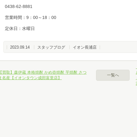
パソコン、スマホでお手軽カンタン無料査定
0438-62-8881
営業時間：9：00～18：00
定休日：水曜日
ール査定
2023.09.14
スタッフブログ
イオン長浦店
NE査定
カイプ査定
【買取】森伊蔵 本格焼酎 かめ壺焼酎 芋焼酎 さつ
一覧へ
ま名産【イオンタウン成田富里店】