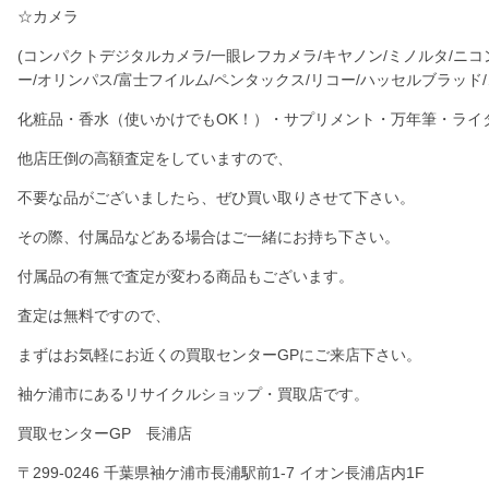
☆カメラ
(コンパクトデジタルカメラ/一眼レフカメラ/キヤノン/ミノルタ/ニコン
ー/オリンパス/富士フイルム/ペンタックス/リコー/ハッセルブラッド/
化粧品・香水（使いかけでもOK！）・サプリメント・万年筆・ライ
他店圧倒の高額査定をしていますので、
不要な品がございましたら、ぜひ買い取りさせて下さい。
その際、付属品などある場合はご一緒にお持ち下さい。
付属品の有無で査定が変わる商品もございます。
査定は無料ですので、
まずはお気軽にお近くの買取センターGPにご来店下さい。
袖ケ浦市にあるリサイクルショップ・買取店です。
買取センターGP 長浦店
〒299-0246 千葉県袖ケ浦市長浦駅前1-7 イオン長浦店内1F