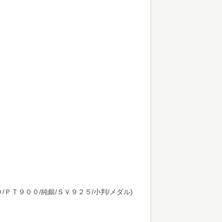
５０/ＰＴ９００/純銀/ＳＶ９２５/小判/メダル)