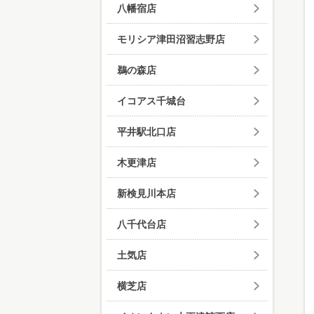
八幡宿店
モリシア津田沼習志野店
鵜の森店
イコアス千城台
平井駅北口店
木更津店
新検見川本店
八千代台店
土気店
横芝店