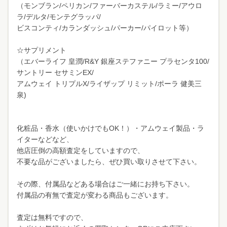
（モンブラン/ペリカン/ファーバーカステル/ラミー/アウロ
ラ/デルタ/モンテグラッパ/
ビスコンティ/カランダッシュ/パーカー/パイロット等）
☆サプリメント
（エバーライフ 皇潤/R&Y 銀座ステファニー プラセンタ100/
サントリー セサミンEX/
アムウェイ トリプルX/ライザップ リミット/ポーラ 健美三
泉)
化粧品・香水（使いかけでもOK！）・アムウェイ製品・ラ
イターなどなど、
他店圧倒の高額査定をしていますので、
不要な品がございましたら、ぜひ買い取りさせて下さい。
その際、付属品などある場合はご一緒にお持ち下さい。
付属品の有無で査定が変わる商品もございます。
査定は無料ですので、