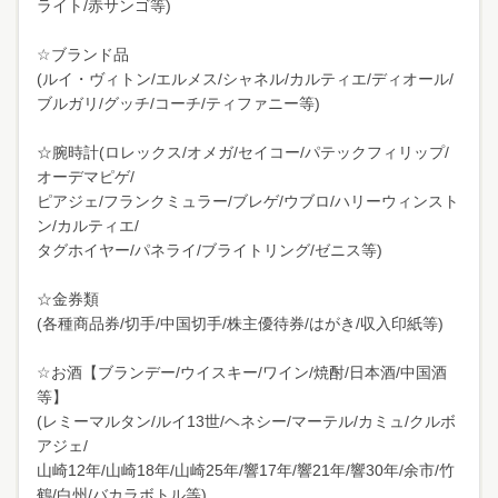
ライト/赤サンゴ等)
☆ブランド品
(ルイ・ヴィトン/エルメス/シャネル/カルティエ/ディオール/
ブルガリ/グッチ/コーチ/ティファニー等)
☆腕時計(ロレックス/オメガ/セイコー/パテックフィリップ/
オーデマピゲ/
ピアジェ/フランクミュラー/ブレゲ/ウブロ/ハリーウィンスト
ン/カルティエ/
タグホイヤー/パネライ/ブライトリング/ゼニス等)
☆金券類
(各種商品券/切手/中国切手/株主優待券/はがき/収入印紙等)
☆お酒【ブランデー/ウイスキー/ワイン/焼酎/日本酒/中国酒
等】
(レミーマルタン/ルイ13世/ヘネシー/マーテル/カミュ/クルボ
アジェ/
山崎12年/山崎18年/山崎25年/響17年/響21年/響30年/余市/竹
鶴/白州/バカラボトル等)