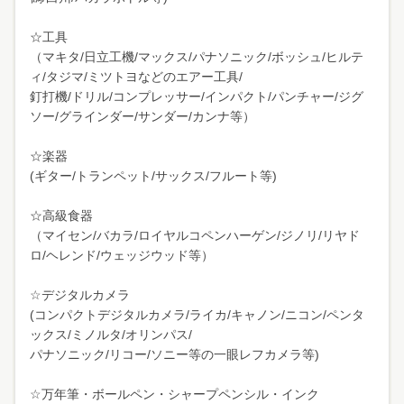
☆工具
（マキタ/日立工機/マックス/パナソニック/ボッシュ/ヒルテ
ィ/タジマ/ミツトヨなどのエアー工具/
釘打機/ドリル/コンプレッサー/インパクト/パンチャー/ジグ
ソー/グラインダー/サンダー/カンナ等）
☆楽器
(ギター/トランペット/サックス/フルート等)
☆高級食器
（マイセン/バカラ/ロイヤルコペンハーゲン/ジノリ/リヤド
ロ/ヘレンド/ウェッジウッド等）
☆デジタルカメラ
(コンパクトデジタルカメラ/ライカ/キャノン/ニコン/ペンタ
ックス/ミノルタ/オリンパス/
パナソニック/リコー/ソニー等の一眼レフカメラ等)
☆万年筆・ボールペン・シャープペンシル・インク