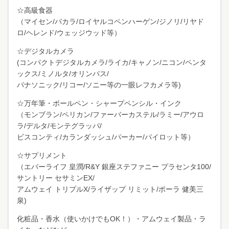
☆高級食器
（マイセン/バカラ/ロイヤルコペンハーゲン/ジノリ/リヤド
ロ/ヘレンド/ウェッジウッド等）
☆デジタルカメラ
(コンパクトデジタルカメラ/ライカ/キャノン/ニコン/ペンタ
ックス/ミノルタ/オリンパス/
パナソニック/リコー/ソニー等の一眼レフカメラ等)
☆万年筆・ボールペン・シャープペンシル・インク
（モンブラン/ペリカン/ファーバーカステル/ラミー/アウロ
ラ/デルタ/モンテグラッパ/
ビスコンティ/カランダッシュ/パーカー/パイロット等）
☆サプリメント
（エバーライフ 皇潤/R&Y 銀座ステファニー プラセンタ100/
サントリー セサミンEX/
アムウェイ トリプルX/ライザップ リミット/ポーラ 健美三
泉)
化粧品・香水（使いかけでもOK！）・アムウェイ製品・ラ