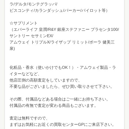
ラ/デルタ/モンテグラッパ/
ビスコンティ/カランダッシュ/パーカー/パイロット等）
☆サプリメント
（エバーライフ 皇潤/R&Y 銀座ステファニー プラセンタ100/
サントリー セサミンEX/
アムウェイ トリプルX/ライザップ リミット/ポーラ 健美三
泉)
化粧品・香水（使いかけでもOK！）・アムウェイ製品・ラ
イターなどなど、
他店圧倒の高額査定をしていますので、
不要な品がございましたら、ぜひ買い取りさせて下さい。
その際、付属品などある場合はご一緒にお持ち下さい。
付属品の有無で査定が変わる商品もございます。
査定は無料ですので、
まずはお気軽にお近くの買取センターGPにご来店下さい。