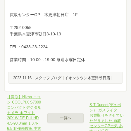
買取センターGP 木更津朝日店 1F
〒292-0055
千葉県木更津市朝日3-10-19
TEL：0438-23-2224
営業時間：10:00～19:00 毎週水曜日定休
2023.11.16
スタッフブログ
イオンタウン木更津朝日店
【買取】Nikon ニコ
ン COOLPIX S7000
S.T.Dupont(デュポ
コンパクトデジタル
ン） ガスライター
カメラ ホワイト
お買取りをさせてい
20X WIDE Full HD
一覧へ
ただきました 買取
4.5-90.0mm 1:3.4-
センターGP土気 あ
6.5 動作未確認 中古