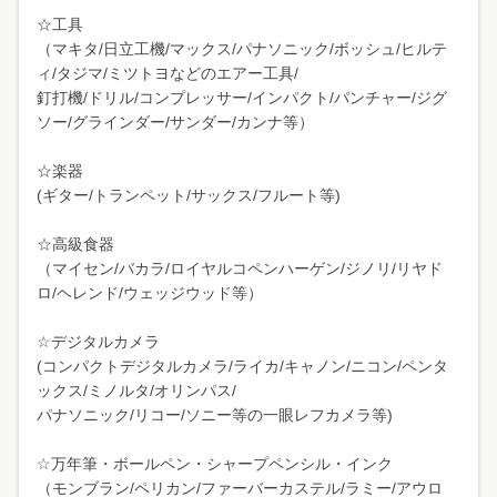
☆工具
（マキタ/日立工機/マックス/パナソニック/ボッシュ/ヒルテ
ィ/タジマ/ミツトヨなどのエアー工具/
釘打機/ドリル/コンプレッサー/インパクト/パンチャー/ジグ
ソー/グラインダー/サンダー/カンナ等）
☆楽器
(ギター/トランペット/サックス/フルート等)
☆高級食器
（マイセン/バカラ/ロイヤルコペンハーゲン/ジノリ/リヤド
ロ/ヘレンド/ウェッジウッド等）
☆デジタルカメラ
(コンパクトデジタルカメラ/ライカ/キャノン/ニコン/ペンタ
ックス/ミノルタ/オリンパス/
パナソニック/リコー/ソニー等の一眼レフカメラ等)
☆万年筆・ボールペン・シャープペンシル・インク
（モンブラン/ペリカン/ファーバーカステル/ラミー/アウロ