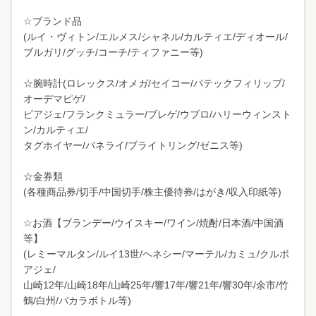
☆ブランド品
(ルイ・ヴィトン/エルメス/シャネル/カルティエ/ディオール/
ブルガリ/グッチ/コーチ/ティファニー等)
☆腕時計(ロレックス/オメガ/セイコー/パテックフィリップ/
オーデマピゲ/
ピアジェ/フランクミュラー/ブレゲ/ウブロ/ハリーウィンスト
ン/カルティエ/
タグホイヤー/パネライ/ブライトリング/ゼニス等)
☆金券類
(各種商品券/切手/中国切手/株主優待券/はがき/収入印紙等)
☆お酒【ブランデー/ウイスキー/ワイン/焼酎/日本酒/中国酒
等】
(レミーマルタン/ルイ13世/ヘネシー/マーテル/カミュ/クルボ
アジェ/
山崎12年/山崎18年/山崎25年/響17年/響21年/響30年/余市/竹
鶴/白州/バカラボトル等)