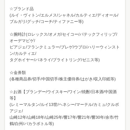
☆ブランド品
(ルイ・ヴィトン/エルメス/シャネル/カルティエ/ディオール/
ブルガリ/グッチ/コーチ/ティファニー等)
☆腕時計(ロレックス/オメガ/セイコー/パテックフィリップ/
オーデマピゲ/
ピアジェ/フランクミュラー/ブレゲ/ウブロ/ハリーウィンスト
ン/カルティエ/
タグホイヤー/パネライ/ブライトリング/ゼニス等)
☆金券類
(各種商品券/切手/中国切手/株主優待券/はがき/収入印紙等)
☆お酒【ブランデー/ウイスキー/ワイン/焼酎/日本酒/中国酒
等】
(レミーマルタン/ルイ13世/ヘネシー/マーテル/カミュ/クルボ
アジェ/
山崎12年/山崎18年/山崎25年/響17年/響21年/響30年/余市/竹
鶴/白州/バカラボトル等)