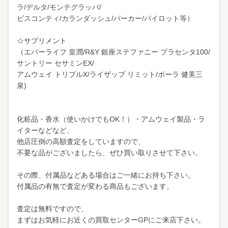
ラ/デルタ/モンテグラッパ/
ビスコンティ/カランダッシュ/パーカー/パイロット等）
☆サプリメント
（エバーライフ 皇潤/R&Y 銀座ステファニー プラセンタ100/
サントリー セサミンEX/
アムウェイ トリプルX/ライザップ リミット/ポーラ 健美三
泉)
化粧品・香水（使いかけでもOK！）・アムウェイ製品・ラ
イターなどなど、
他店圧倒の高額査定をしていますので、
不要な品がございましたら、ぜひ買い取りさせて下さい。
その際、付属品などある場合はご一緒にお持ち下さい。
付属品の有無で査定が変わる商品もございます。
査定は無料ですので、
まずはお気軽にお近くの買取センターGPにご来店下さい。