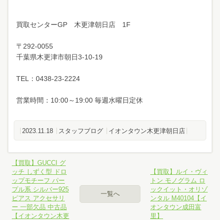
買取センターGP 木更津朝日店 1F
〒292-0055
千葉県木更津市朝日3-10-19
TEL：0438-23-2224
営業時間：10:00～19:00 毎週水曜日定休
2023.11.18
スタッフブログ
イオンタウン木更津朝日店
【買取】GUCCI グ
ッチ しずく型 ドロ
【買取】ルイ・ヴィ
ップモチーフ パー
トン モノグラム ロ
プル系 シルバー925
ックイット・オリゾ
一覧へ
ピアス アクセサリ
ンタル M40104【イ
ー 一部欠品 中古品
オンタウン成田富
【イオンタウン木更
里】