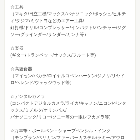
☆工具
（マキタ/日立工機/マックス/パナソニック/ボッシュ/ヒルテ
ィ/タジマ/ミツトヨなどのエアー工具/
釘打機/ドリル/コンプレッサー/インパクト/パンチャー/ジグ
ソー/グラインダー/サンダー/カンナ等）
☆楽器
(ギター/トランペット/サックス/フルート等)
☆高級食器
（マイセン/バカラ/ロイヤルコペンハーゲン/ジノリ/リヤド
ロ/ヘレンド/ウェッジウッド等）
☆デジタルカメラ
(コンパクトデジタルカメラ/ライカ/キャノン/ニコン/ペンタ
ックス/ミノルタ/オリンパス/
パナソニック/リコー/ソニー等の一眼レフカメラ等)
☆万年筆・ボールペン・シャープペンシル・インク
（モンブラン/ペリカン/ファーバーカステル/ラミー/アウロ