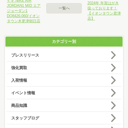
イキ NIKE AIR
2024年 年賀はがき
JORDAN1 MID エア
一覧へ
扱っております！
ジョーダン1
【イオンタウン君津
DQ8426-060/イオン
店】
タウン木更津朝日店
カテゴリー別
プレスリリース
強化買取
入荷情報
イベント情報
商品知識
スタッフブログ