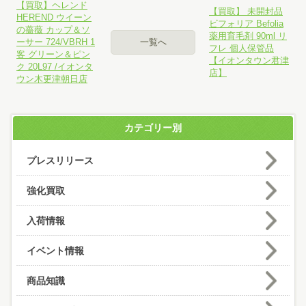
【買取】ヘレンド
【買取】 未開封品
HEREND ウイーン
ビフォリア Befolia
の薔薇 カップ＆ソ
薬用育毛剤 90ml リ
ーサー 724/VBRH 1
一覧へ
フレ 個人保管品
客 グリーン＆ピン
【イオンタウン君津
ク 20L97 /イオンタ
店】
ウン木更津朝日店
カテゴリー別
プレスリリース
強化買取
入荷情報
イベント情報
商品知識