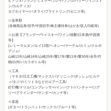
ピアジェ/フランクミュラー/ブレゲ/ウブロ/ハリーウィンスト
ン/カルティエ/
タグホイヤー/パネライ/ブライトリング/ゼニス等)
☆金券類
(各種商品券/切手/中国切手/株主優待券/はがき/収入印紙等)
☆お酒【ブランデー/ウイスキー/ワイン/焼酎/日本酒/中国酒
等】
(レミーマルタン/ルイ13世/ヘネシー/マーテル/カミュ/クルボ
アジェ/
山崎12年/山崎18年/山崎25年/響17年/響21年/響30年/余市/竹
鶴/白州/バカラボトル等)
☆工具
（マキタ/日立工機/マックス/パナソニック/ボッシュ/ヒルテ
ィ/タジマ/ミツトヨなどのエアー工具/
釘打機/ドリル/コンプレッサー/インパクト/パンチャー/ジグ
ソー/グラインダー/サンダー/カンナ等）
☆楽器
(ギター/トランペット/サックス/フルート等)