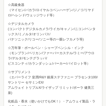
☆高級食器
（マイセン/バカラ/ロイヤルコペンハーゲン/ジノリ/リヤド
ロ/ヘレンド/ウェッジウッド等）
☆デジタルカメラ
(コンパクトデジタルカメラ/ライカ/キャノン/ニコン/ペンタ
ックス/ミノルタ/オリンパス/
パナソニック/リコー/ソニー等の一眼レフカメラ等)
☆万年筆・ボールペン・シャープペンシル・インク
（モンブラン/ペリカン/ファーバーカステル/ラミー/アウロ
ラ/デルタ/モンテグラッパ/
ビスコンティ/カランダッシュ/パーカー/パイロット等）
☆サプリメント
（エバーライフ 皇潤/R&Y 銀座ステファニー プラセンタ100/
サントリー セサミンEX/
アムウェイ トリプルX/ライザップ リミット/ポーラ 健美三
泉)
化粧品・香水（使いかけでもOK！）・アムウェイ製品・ラ