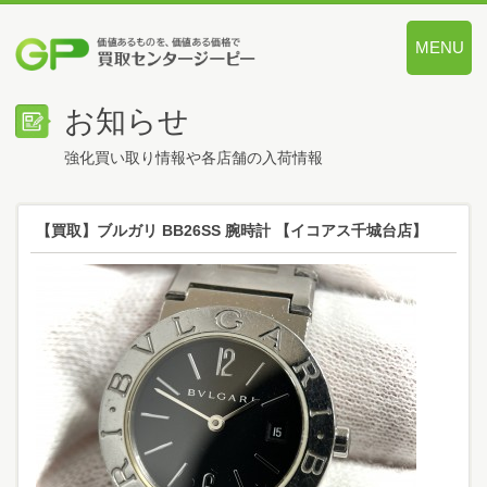
MENU
価値あるも
お知らせ
強化買い取り情報や各店舗の入荷情報
【買取】ブルガリ BB26SS 腕時計 【イコアス千城台店】