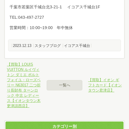
千葉市若葉区千城台北3-21-1 イコアス千城台1F
TEL:043-497-2727
営業時間：10:00~19:00 年中無休
2023.12.13
スタッフブログ
イコアス千城台
【買取】LOUIS
VUITTON ルイヴィ
トン ダミエ ポルト
フォイユ・ローズベ
【買取】イオン ギ
リー N63017 二つ折
一覧へ
フトカード【イオン
り長財布 ターンロ
タウン君津店】
ック 中古 レディー
ス【イオンタウン木
更津請西店】
カテゴリー別