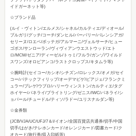
イドガーネット等)
☆ブランド品
(ルイ・ヴィトン/エルメス/シャネル/カルティエ/ディオール/
ブルガリ/グッチ/コーチ/ダンヒル/バーバリー/バレンシアガ/
セリーヌ/ロエベ/ボッテガ/アルマーニ/ヴェルサーチ/ヒュー
ゴボス/サンローラン/ヴィヴィアンウエストウッド/エト
ロ/MCM/ゼニア/ディーゼル/トゥミ/フルラ/ガンゾ/ワイルド
スワンズ/オロビアンコ/ラストクロップス/キタムラ等)
☆腕時計(セイコー/カシオ/シチズン/ロレックス/オメガ/セイ
コー/パテックフィリップ/オーデマピゲ/ピアジェ/フランクミ
ュラー/ブレゲ/ウブロ/ハリーウィンストン/カルティエ/タグ
ホイヤー/パネライ/ブライトリング/ゼニス/IWC/パネライ/シ
ョパール/チュードル/ティソ/ラドー/ユリスナルダン等)
☆金券類
(JCB/VJA/UC/UFJ/7＆I/イオン/全国百貨店共通券/切手/中国
切手/はがき/テレホンカード/オレンジカード/図書カード/ク
オカード/旅行券/収入印紙等)