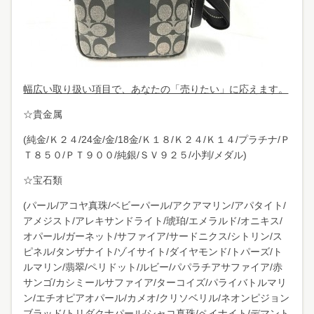
幅広い取り扱い項目で、あなたの「売りたい」に応えます。
☆貴金属
(純金/Ｋ２４/24金/金/18金/Ｋ１８/Ｋ２４/Ｋ１４/プラチナ/Ｐ
Ｔ８５０/ＰＴ９００/純銀/ＳＶ９２５/小判/メダル)
☆宝石類
(パール/アコヤ真珠/ベビーパール/アクアマリン/アパタイト/
アメジスト/アレキサンドライト/琥珀/エメラルド/オニキス/
オパール/ガーネット/サファイア/サードニクス/シトリン/ス
ピネル/タンザナイト/ゾイサイト/ダイヤモンド/トパーズ/ト
ルマリン/翡翠/ペリドット/ルビー/パパラチアサファイア/赤
サンゴ/カシミールサファイア/ターコイズ/パライバトルマリ
ン/エチオピアオパール/カメオ/クリソベリル/ネオンピジョン
ブラッド/トリダクナパール/シャコ真珠/ペイナイト/デマント