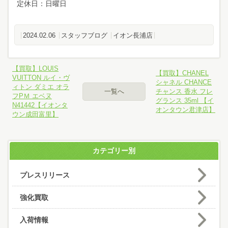
定休日：日曜日
2024.02.06
スタッフブログ
イオン長浦店
【買取】LOUIS
【買取】CHANEL
VUITTON ルイ・ヴ
シャネル CHANCE
ィトン ダミエ オラ
一覧へ
チャンス 香水 フレ
フPＭ エベヌ
グランス 35ml 【イ
N41442【イオンタ
オンタウン君津店】
ウン成田富里】
カテゴリー別
プレスリリース
強化買取
入荷情報