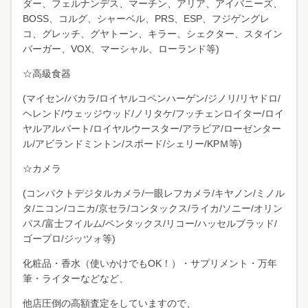
ダー、フェルナンデス、マーチン、アリア、アイバニーズ、
BOSS、コルグ、シャーベル、PRS、ESP、フジゲングレ
コ、グレッチ、グヤトーン、キラー、シェクター、スタイン
バーガー、VOX、マーシャル、ローランド等)
☆高級食器
(マイセン/バカラ/ロイヤルコペンハーゲン/ジノリ/リヤドロ/
ヘレンド/ウェッジウッド/ノリタケ/フッチェンロイター/ロイ
ヤルアルバート/ロイヤルウースター/アラビア/ローゼンター
ル/アビランドミントン/スポード/シェリー/KPＭ等)
☆カメラ
(コンパクトデジタルカメラ/一眼レフカメラ/キヤノン/ミノル
タ/ニコン/コニカ/京セラ/コンタックス/ライカ/ソニー/オリン
パス/富士フイルム/ペンタックス/リコー/ハッセルブラッド/
ゴープロ/ジッツォ等)
化粧品・香水（使いかけでもOK！）・サプリメント・万年
筆・ライターなどなど、
他店圧倒の高額査定をしていますので、