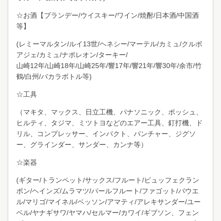
☆お酒【ブランデー/ウイスキー/ワイン/焼酎/日本酒/中国酒
等】
(レミーマルタン/ルイ13世/ヘネシー/マーテル/カミュ/クルボ
アジェ/カミュ/ナポレオン/ターキー/
山崎12年/山崎18年/山崎25年/響17年/響21年/響30年/余市/竹
鶴/白州/バカラボトル等)
☆工具
（マキタ、マックス、日立工機、パナソニック、ボッシュ、
ヒルティ、タジマ、ミツトヨなどのエアー工具、釘打機、ド
リル、コンプレッサー、インパクト、パンチャー、ジグソ
ー、グラインダー、サンダー、カンナ等）
☆楽器
(ギター/トランペット/サックス/フルート/ビュッフェクラン
ポン/ヘインズ/ムラマツ/パールフルート/ファゴット/パウエ
ル/マリゴ/マイネル/ベッソン/アマティ/アレキサンダー/ユー
ベル/ヤナギサワ/ヤマハ/セルマー/カワイ/ギブソン、フェン