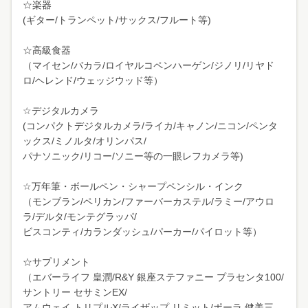
☆楽器
(ギター/トランペット/サックス/フルート等)
☆高級食器
（マイセン/バカラ/ロイヤルコペンハーゲン/ジノリ/リヤド
ロ/ヘレンド/ウェッジウッド等）
☆デジタルカメラ
(コンパクトデジタルカメラ/ライカ/キャノン/ニコン/ペンタ
ックス/ミノルタ/オリンパス/
パナソニック/リコー/ソニー等の一眼レフカメラ等)
☆万年筆・ボールペン・シャープペンシル・インク
（モンブラン/ペリカン/ファーバーカステル/ラミー/アウロ
ラ/デルタ/モンテグラッパ/
ビスコンティ/カランダッシュ/パーカー/パイロット等）
☆サプリメント
（エバーライフ 皇潤/R&Y 銀座ステファニー プラセンタ100/
サントリー セサミンEX/
アムウェイ トリプルX/ライザップ リミット/ポーラ 健美三