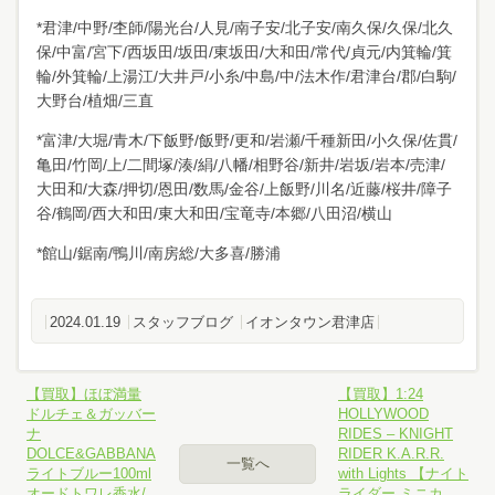
*君津/中野/杢師/陽光台/人見/南子安/北子安/南久保/久保/北久
保/中富/宮下/西坂田/坂田/東坂田/大和田/常代/貞元/内箕輪/箕
輪/外箕輪/上湯江/大井戸/小糸/中島/中/法木作/君津台/郡/白駒/
大野台/植畑/三直
*富津/大堀/青木/下飯野/飯野/更和/岩瀬/千種新田/小久保/佐貫/
亀田/竹岡/上/二間塚/湊/絹/八幡/相野谷/新井/岩坂/岩本/売津/
大田和/大森/押切/恩田/数馬/金谷/上飯野/川名/近藤/桜井/障子
谷/鶴岡/西大和田/東大和田/宝竜寺/本郷/八田沼/横山
*館山/鋸南/鴨川/南房総/大多喜/勝浦
2024.01.19
スタッフブログ
イオンタウン君津店
【買取】ほぼ満量
【買取】1:24
ドルチェ＆ガッバー
HOLLYWOOD
ナ
RIDES – KNIGHT
DOLCE&GABBANA
RIDER K.A.R.R.
一覧へ
ライトブルー100ml
with Lights 【ナイト
オードトワレ香水/
ライダー ミニカ