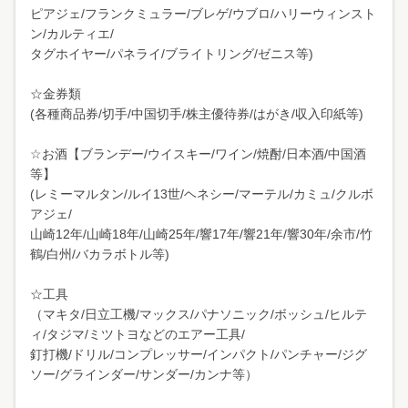
ピアジェ/フランクミュラー/ブレゲ/ウブロ/ハリーウィンスト
ン/カルティエ/
タグホイヤー/パネライ/ブライトリング/ゼニス等)
☆金券類
(各種商品券/切手/中国切手/株主優待券/はがき/収入印紙等)
☆お酒【ブランデー/ウイスキー/ワイン/焼酎/日本酒/中国酒
等】
(レミーマルタン/ルイ13世/ヘネシー/マーテル/カミュ/クルボ
アジェ/
山崎12年/山崎18年/山崎25年/響17年/響21年/響30年/余市/竹
鶴/白州/バカラボトル等)
☆工具
（マキタ/日立工機/マックス/パナソニック/ボッシュ/ヒルテ
ィ/タジマ/ミツトヨなどのエアー工具/
釘打機/ドリル/コンプレッサー/インパクト/パンチャー/ジグ
ソー/グラインダー/サンダー/カンナ等）