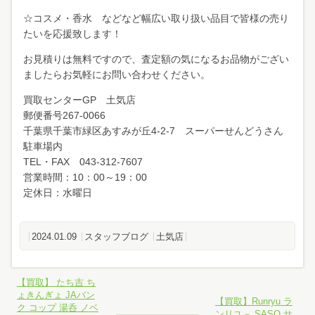
☆コスメ・香水 などなど幅広い取り扱い品目で皆様の売り
たいを応援致します！
お見積りは無料ですので、査定額の気になるお品物がござい
ましたらお気軽にお問い合わせください。
買取センターGP 土気店
郵便番号267-0066
千葉県千葉市緑区あすみが丘4-2-7 スーパーせんどうさん
駐車場内
TEL・FAX 043-312-7607
営業時間：10：00～19：00
定休日：水曜日
2024.01.09
スタッフブログ
土気店
【買取】 たち吉 ち
ょきんぎょ JAバン
【買取】Runryu ラ
ク コップ 湯呑 ノベ
ンリユ－ SASO サ