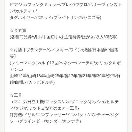
ピアジェ/フランクミュラー/ブレゲ/ウブロ/ハリーウィンスト
ン/カルティエ/
タグホイヤー/パネライ/ブライトリング/ゼニス等)
☆金券類
(各種商品券/切手/中国切手/株主優待券/はがき/収入印紙等)
☆お酒【ブランデー/ウイスキー/ワイン/焼酎/日本酒/中国酒
等】
(レミーマルタン/ルイ13世/ヘネシー/マーテル/カミュ/クルボ
アジェ/
山崎12年/山崎18年/山崎25年/響17年/響21年/響30年/余市/竹
鶴/白州/バカラボトル等)
☆工具
（マキタ/日立工機/マックス/パナソニック/ボッシュ/ヒルテ
ィ/タジマ/ミツトヨなどのエアー工具/
釘打機/ドリル/コンプレッサー/インパクト/パンチャー/ジグ
ソー/グラインダー/サンダー/カンナ等）