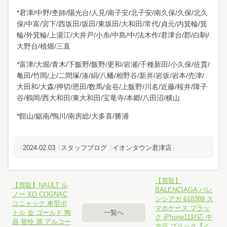
*君津/中野/杢師/陽光台/人見/南子安/北子安/南久保/久保/北久
保/中富/宮下/西坂田/坂田/東坂田/大和田/常代/貞元/内箕輪/箕
輪/外箕輪/上湯江/大井戸/小糸/中島/中/法木作/君津台/郡/白駒/
大野台/植畑/三直
*富津/大堀/青木/下飯野/飯野/更和/岩瀬/千種新田/小久保/佐貫/
亀田/竹岡/上/二間塚/湊/絹/八幡/相野谷/新井/岩坂/岩本/売津/
大田和/大森/押切/恩田/数馬/金谷/上飯野/川名/近藤/桜井/障子
谷/鶴岡/西大和田/東大和田/宝竜寺/本郷/八田沼/横山
*館山/鋸南/鴨川/南房総/大多喜/勝浦
2024.02.03
スタッフブログ
イオンタウン君津店
【買取】
【買取】NAULT ル
BALENCIAGA バレ
ノー XO COGNAC
ンシアガ 618389 ス
コニャック 車型ボ
マホケース ブラッ
トル 金 ゴールド 陶
一覧へ
ク iPhone11対応 中
器 替栓 酒 アルコー
古品 ブラック【イ