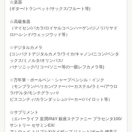
☆楽器
(ギター/トランペット/サックス/フルート等)
☆高級食器
（マイセン/バカラ/ロイヤルコペンハーゲン/ジノリ/リヤド
ロ/ヘレンド/ウェッジウッド等）
☆デジタルカメラ
(コンパクトデジタルカメラ/ライカ/キャノン/ニコン/ペンタ
ックス/ミノルタ/オリンパス/
パナソニック/リコー/ソニー等の一眼レフカメラ等)
☆万年筆・ボールペン・シャープペンシル・インク
（モンブラン/ペリカン/ファーバーカステル/ラミー/アウロ
ラ/デルタ/モンテグラッパ/
ビスコンティ/カランダッシュ/パーカー/パイロット等）
☆サプリメント
（エバーライフ 皇潤/R&Y 銀座ステファニー プラセンタ100/
サントリー セサミンEX/
アムウェイ トリプルX/ライザップ リミット/ポーラ 健美三