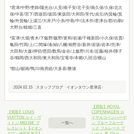
*君津/中野/杢師/陽光台/人見/南子安/北子安/南久保/久保/北久
保/中富/宮下/西坂田/坂田/東坂田/大和田/常代/貞元/内箕輪/箕
輪/外箕輪/上湯江/大井戸/小糸/中島/中/法木作/君津台/郡/白駒/
大野台/植畑/三直
*富津/大堀/青木/下飯野/飯野/更和/岩瀬/千種新田/小久保/佐貫/
亀田/竹岡/上/二間塚/湊/絹/八幡/相野谷/新井/岩坂/岩本/売津/
大田和/大森/押切/恩田/数馬/金谷/上飯野/川名/近藤/桜井/障子
谷/鶴岡/西大和田/東大和田/宝竜寺/本郷/八田沼/横山
*館山/鋸南/鴨川/南房総/大多喜/勝浦
2024.02.15
スタッフブログ
イオンタウン君津店
【買取】ROYAL
【買取】LOUIS
COPENHAGEN ロ
VUITTON ルイ・ヴ
イヤルコペンハーゲ
ィトン M6176E ブ
一覧へ
ン ブルーフルーテ
レスレット【イオン
ッド フルレース プ
タウン成田富里店】
レート 皿 27cm