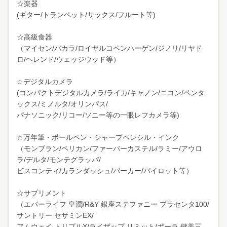
☆楽器
(ギター/トランペット/サックス/フルート等)
☆高級食器
（マイセン/バカラ/ロイヤルコペンハーゲン/ジノリ/リヤド
ロ/ヘレンド/ウェッジウッド等）
☆デジタルカメラ
(コンパクトデジタルカメラ/ライカ/キャノン/ニコン/ペンタ
ックス/ミノルタ/オリンパス/
パナソニック/リコー/ソニー等の一眼レフカメラ等)
☆万年筆・ボールペン・シャープペンシル・インク
（モンブラン/ペリカン/ファーバーカステル/ラミー/アウロ
ラ/デルタ/モンテグラッパ/
ビスコンティ/カランダッシュ/パーカー/パイロット等）
☆サプリメント
（エバーライフ 皇潤/R&Y 銀座ステファニー プラセンタ100/
サントリー セサミンEX/
アムウェイ トリプルX/ライザップ リミット/ポーラ 健美三