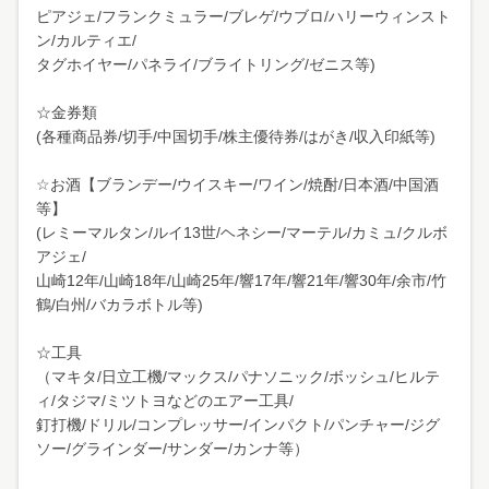
ピアジェ/フランクミュラー/ブレゲ/ウブロ/ハリーウィンスト
ン/カルティエ/
タグホイヤー/パネライ/ブライトリング/ゼニス等)
☆金券類
(各種商品券/切手/中国切手/株主優待券/はがき/収入印紙等)
☆お酒【ブランデー/ウイスキー/ワイン/焼酎/日本酒/中国酒
等】
(レミーマルタン/ルイ13世/ヘネシー/マーテル/カミュ/クルボ
アジェ/
山崎12年/山崎18年/山崎25年/響17年/響21年/響30年/余市/竹
鶴/白州/バカラボトル等)
☆工具
（マキタ/日立工機/マックス/パナソニック/ボッシュ/ヒルテ
ィ/タジマ/ミツトヨなどのエアー工具/
釘打機/ドリル/コンプレッサー/インパクト/パンチャー/ジグ
ソー/グラインダー/サンダー/カンナ等）