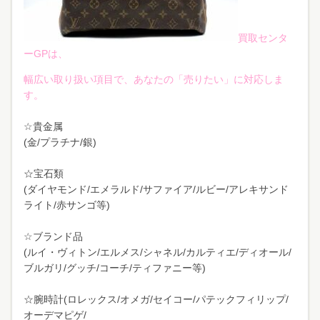
買取センタ
ーGPは、
幅広い取り扱い項目で、あなたの「売りたい」に対応しま
す。
☆貴金属
(金/プラチナ/銀)
☆宝石類
(ダイヤモンド/エメラルド/サファイア/ルビー/アレキサンド
ライト/赤サンゴ等)
☆ブランド品
(ルイ・ヴィトン/エルメス/シャネル/カルティエ/ディオール/
ブルガリ/グッチ/コーチ/ティファニー等)
☆腕時計(ロレックス/オメガ/セイコー/パテックフィリップ/
オーデマピゲ/