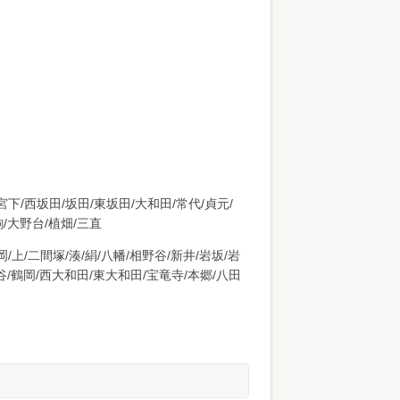
宮下/西坂田/坂田/東坂田/大和田/常代/貞元/
駒/大野台/植畑/三直
/上/二間塚/湊/絹/八幡/相野谷/新井/岩坂/岩
子谷/鶴岡/西大和田/東大和田/宝竜寺/本郷/八田