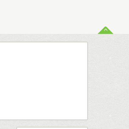
ペー
査定