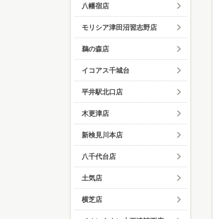
八幡宿店
モリシア津田沼習志野店
鵜の森店
イコアス千城台
平井駅北口店
木更津店
新検見川本店
八千代台店
土気店
横芝店