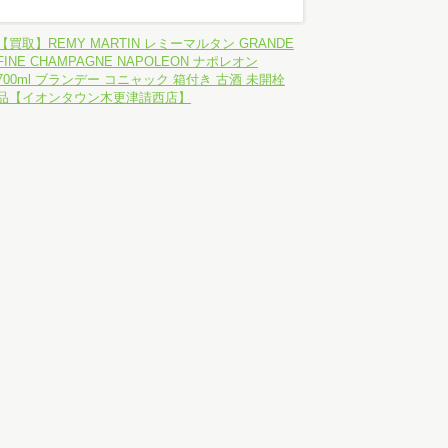
【買取】REMY MARTIN レミーマルタン GRANDE
FINE CHAMPAGNE NAPOLEON ナポレオン
700ml ブランデー コニャック 箱付き 古酒 未開栓
品【イオンタウン木更津請西店】