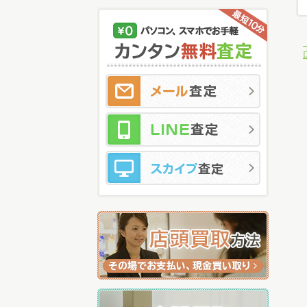
メ
LI
ス