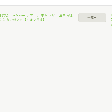
パソコン、スマホでお手軽カンタン無料査定
【買取】La Maree ラ マーレ 本革 レザー 皮革 がま
一覧へ
口 財布 小銭入れ【イオン長浦】
ール査定
NE査定
カイプ査定