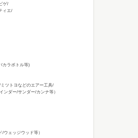
ピゲ/
ティエ/
州/バカラボトル等)
マ/ミツトヨなどのエアー工具/
ラインダー/サンダー/カンナ等）
ド/ウェッジウッド等）