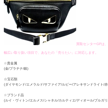
買取センターGPは、
幅広い取り扱い項目で、あなたの「売りたい」に対応します。
☆貴金属
(金/プラチナ/銀)
☆宝石類
(ダイヤモンド/エメラルド/サファイア/ルビー/アレキサンドライト/赤
☆ブランド品
(ルイ・ヴィトン/エルメス/シャネル/カルティエ/ディオール/ブルガリ