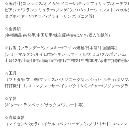
☆腕時計(ロレックス/オメガ/セイコー/パテックフィリップ/オーデマ
ピアジェ/フランクミュラー/ブレゲ/ウブロ/ハリーウィンストン/カル
タグホイヤー/パネライ/ブライトリング/ゼニス等)
☆金券類
(各種商品券/切手/中国切手/株主優待券/はがき/収入印紙等)
☆お酒【ブランデー/ウイスキー/ワイン/焼酎/日本酒/中国酒等】
(レミーマルタン/ルイ13世/ヘネシー/マーテル/カミュ/クルボアジェ/
山崎12年/山崎18年/山崎25年/響17年/響21年/響30年/余市/竹鶴/白
☆工具
（マキタ/日立工機/マックス/パナソニック/ボッシュ/ヒルティ/タジ
釘打機/ドリル/コンプレッサー/インパクト/パンチャー/ジグソー/グ
☆楽器
(ギター/トランペット/サックス/フルート等)
☆高級食器
（マイセン/バカラ/ロイヤルコペンハーゲン/ジノリ/リヤドロ/ヘレン