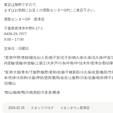
査定は無料ですので、
まずはお気軽にお近くの買取センターGPにご来店下さい。
買取センターGP 君津店
千葉県君津市中野
5-17-1
0439-29-7977
9:00～17:00
定休日：日曜日
*君津/中野/杢師/陽光台/人見/南子安/北子安/南久保/久保/北久保/中富/
内箕輪/箕輪/外箕輪/上湯江/大井戸/小糸/中島/中/法木作/君津台/郡/白
*富津/大堀/青木/下飯野/飯野/更和/岩瀬/千種新田/小久保/佐貫/亀田/竹岡
本/売津/大田和/大森/押切/恩田/数馬/金谷/上飯野/川名/近藤/桜井/障
沼/横山
*館山/鋸南/鴨川/南房総/大多喜/勝浦
2024.02.25
スタッフブログ
イオンタウン君津店