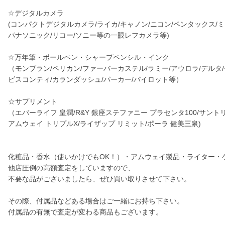
☆デジタルカメラ
(コンパクトデジタルカメラ/ライカ/キャノン/ニコン/ペンタックス/ミ
パナソニック/リコー/ソニー等の一眼レフカメラ等)
☆万年筆・ボールペン・シャープペンシル・インク
（モンブラン/ペリカン/ファーバーカステル/ラミー/アウロラ/デルタ
ビスコンティ/カランダッシュ/パーカー/パイロット等）
☆サプリメント
（エバーライフ 皇潤/R&Y 銀座ステファニー プラセンタ100/サントリ
アムウェイ トリプルX/ライザップ リミット/ポーラ 健美三泉)
化粧品・香水（使いかけでもOK！）・アムウェイ製品・ライター・
他店圧倒の高額査定をしていますので、
不要な品がございましたら、ぜひ買い取りさせて下さい。
その際、付属品などある場合はご一緒にお持ち下さい。
付属品の有無で査定が変わる商品もございます。