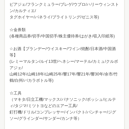
ピアジェ/フランクミュラー/ブレゲ/ウブロ/ハリーウィンスト
ン/カルティエ/
タグホイヤー/パネライ/ブライトリング/ゼニス等)
☆金券類
(各種商品券/切手/中国切手/株主優待券/はがき/収入印紙等)
☆お酒【ブランデー/ウイスキー/ワイン/焼酎/日本酒/中国酒
等】
(レミーマルタン/ルイ13世/ヘネシー/マーテル/カミュ/クルボ
アジェ/
山崎12年/山崎18年/山崎25年/響17年/響21年/響30年/余市/竹
鶴/白州/バカラボトル等)
☆工具
（マキタ/日立工機/マックス/パナソニック/ボッシュ/ヒルテ
ィ/タジマ/ミツトヨなどのエアー工具/
釘打機/ドリル/コンプレッサー/インパクト/パンチャー/ジグ
ソー/グラインダー/サンダー/カンナ等）