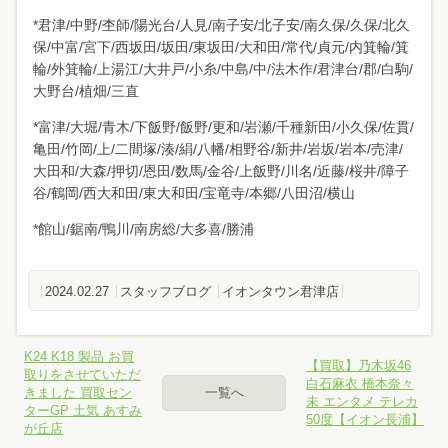
*君津/中野/杢師/陽光台/人見/南子安/北子安/南久保/久保/北久
保/中富/宮下/西坂田/坂田/東坂田/大和田/常代/貞元/内箕輪/箕
輪/外箕輪/上湯江/大井戸/小糸/中島/中/法木作/君津台/郡/白駒/
大野台/植畑/三直
*富津/大堀/青木/下飯野/飯野/更和/岩瀬/千種新田/小久保/佐貫/
亀田/竹岡/上/二間塚/湊/絹/八幡/相野谷/新井/岩坂/岩本/売津/
大田和/大森/押切/恩田/数馬/金谷/上飯野/川名/近藤/桜井/障子
谷/鶴岡/西大和田/東大和田/宝竜寺/本郷/八田沼/横山
*館山/鋸南/鴨川/南房総/大多喜/勝浦
2024.02.27
スタッフブログ
イオンタウン君津店
K24 K18 製品 お買
【買取】乃木坂46
取りをさせていただ
白石麻衣 橋本奈々
きました 買取セン
一覧へ
未 エンタメ テレカ
ターGP 土気 あすみ
50度【イオン長浦】
が丘店