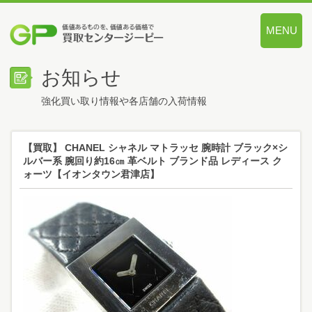
MENU
価値あるも
お知らせ
強化買い取り情報や各店舗の入荷情報
【買取】 CHANEL シャネル マトラッセ 腕時計 ブラック×シ
ルバー系 腕回り約16㎝ 革ベルト ブランド品 レディース ク
ォーツ【イオンタウン君津店】