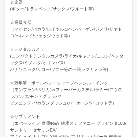
☆楽器
(ギター/トランペット/サックス/フルート等)
☆高級食器
（マイセン/バカラ/ロイヤルコペンハーゲン/ジノリ/リヤド
ロ/ヘレンド/ウェッジウッド等）
☆デジタルカメラ
(コンパクトデジタルカメラ/ライカ/キャノン/ニコン/ペンタ
ックス/ミノルタ/オリンパス/
パナソニック/リコー/ソニー等の一眼レフカメラ等)
☆万年筆・ボールペン・シャープペンシル・インク
（モンブラン/ペリカン/ファーバーカステル/ラミー/アウロ
ラ/デルタ/モンテグラッパ/
ビスコンティ/カランダッシュ/パーカー/パイロット等）
☆サプリメント
（エバーライフ 皇潤/R&Y 銀座ステファニー プラセンタ100/
サントリー セサミンEX/
アムウェイ トリプルX/ライザップ リミット/ポーラ 健美三