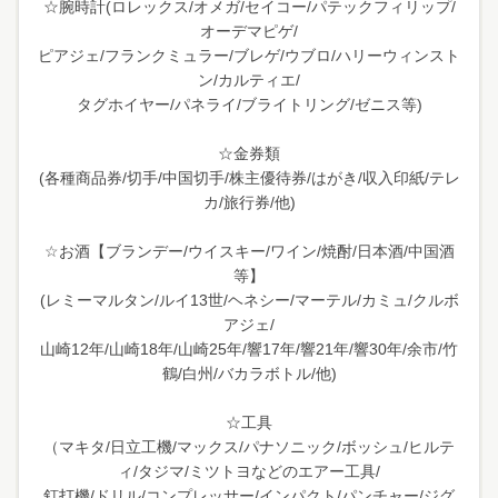
☆腕時計(ロレックス/オメガ/セイコー/パテックフィリップ/
オーデマピゲ/
ピアジェ/フランクミュラー/ブレゲ/ウブロ/ハリーウィンスト
ン/カルティエ/
タグホイヤー/パネライ/ブライトリング/ゼニス等)
☆金券類
(各種商品券/切手/中国切手/株主優待券/はがき/収入印紙/テレ
カ/旅行券/他)
☆お酒【ブランデー/ウイスキー/ワイン/焼酎/日本酒/中国酒
等】
(レミーマルタン/ルイ13世/ヘネシー/マーテル/カミュ/クルボ
アジェ/
山崎12年/山崎18年/山崎25年/響17年/響21年/響30年/余市/竹
鶴/白州/バカラボトル/他)
☆工具
（マキタ/日立工機/マックス/パナソニック/ボッシュ/ヒルテ
ィ/タジマ/ミツトヨなどのエアー工具/
釘打機/ドリル/コンプレッサー/インパクト/パンチャー/ジグ