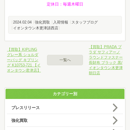
定休日
：毎週木曜日
2024.02.04
強化買取
入荷情報
スタッフブログ
イオンタウン木更津請西店
【買取】PRADA プ
【買取】KIPLING
ラダ サフィアーノ
グレー系 ショルダ
ラウンドファスナー
ーバッグ キプリン
一覧へ
長財布 ブラック 黒/
グ K10753-721 【イ
イオンタウン木更津
オンタウン君津店】
朝日店
カテゴリー別
プレスリリース
強化買取