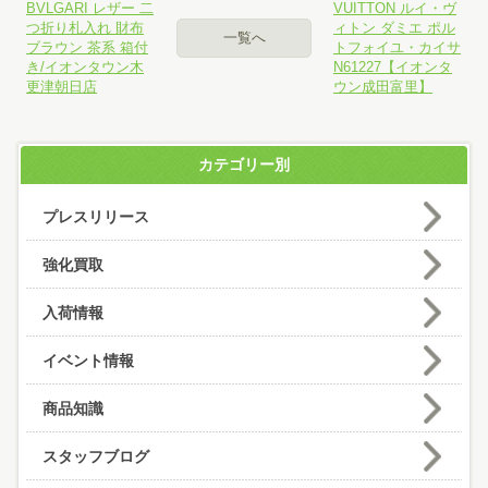
BVLGARI レザー 二
VUITTON ルイ・ヴ
つ折り札入れ 財布
ィトン ダミエ ポル
一覧へ
ブラウン 茶系 箱付
トフォイユ・カイサ
き/イオンタウン木
N61227【イオンタ
更津朝日店
ウン成田富里】
カテゴリー別
プレスリリース
強化買取
入荷情報
イベント情報
商品知識
スタッフブログ