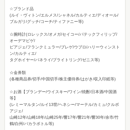
☆ブランド品
(ルイ・ヴィトン/エルメス/シャネル/カルティエ/ディオール/
ブルガリ/グッチ/コーチ/ティファニー等)
☆腕時計(ロレックス/オメガ/セイコー/パテックフィリップ/
オーデマピゲ/
ピアジェ/フランクミュラー/ブレゲ/ウブロ/ハリーウィンスト
ン/カルティエ/
タグホイヤー/パネライ/ブライトリング/ゼニス等)
☆金券類
(各種商品券/切手/中国切手/株主優待券/はがき/収入印紙等)
☆お酒【ブランデー/ウイスキー/ワイン/焼酎/日本酒/中国酒
等】
(レミーマルタン/ルイ13世/ヘネシー/マーテル/カミュ/クルボ
アジェ/
山崎12年/山崎18年/山崎25年/響17年/響21年/響30年/余市/竹
鶴/白州/バカラボトル等)