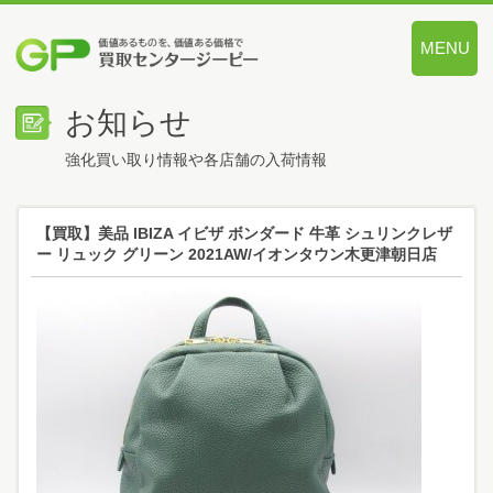
MENU
価値あるも
お知らせ
強化買い取り情報や各店舗の入荷情報
【買取】美品 IBIZA イビザ ボンダード 牛革 シュリンクレザ
ー リュック グリーン 2021AW/イオンタウン木更津朝日店