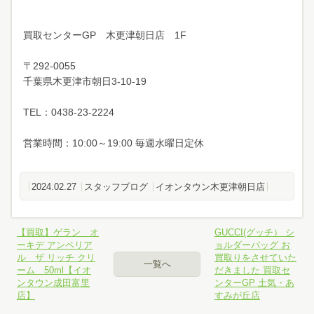
買取センターGP 木更津朝日店 1F
〒292-0055
千葉県木更津市朝日3-10-19
TEL：0438-23-2224
営業時間：10:00～19:00 毎週水曜日定休
2024.02.27
スタッフブログ
イオンタウン木更津朝日店
【買取】ゲラン オ
GUCCI(グッチ） シ
ーキデ アンペリア
ョルダーバッグ お
ル ザ リッチ クリ
買取りをさせていた
一覧へ
ーム 50ml【イオ
だきました 買取セ
ンタウン成田富里
ンターGP 土気・あ
店】
すみが丘店