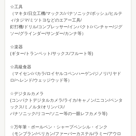
☆工具
（マキタ/日立工機/マックス/パナソニック/ボッシュ/ヒルテ
ィ/タジマ/ミツトヨなどのエアー工具/
釘打機/ドリル/コンプレッサー/インパクト/パンチャー/ジグ
ソー/グラインダー/サンダー/カンナ等）
☆楽器
(ギター/トランペット/サックス/フルート等)
☆高級食器
（マイセン/バカラ/ロイヤルコペンハーゲン/ジノリ/リヤド
ロ/ヘレンド/ウェッジウッド等）
☆デジタルカメラ
(コンパクトデジタルカメラ/ライカ/キャノン/ニコン/ペンタ
ックス/ミノルタ/オリンパス/
パナソニック/リコー/ソニー等の一眼レフカメラ等)
☆万年筆・ボールペン・シャープペンシル・インク
（モンブラン/ペリカン/ファーバーカステル/ラミー/アウロ