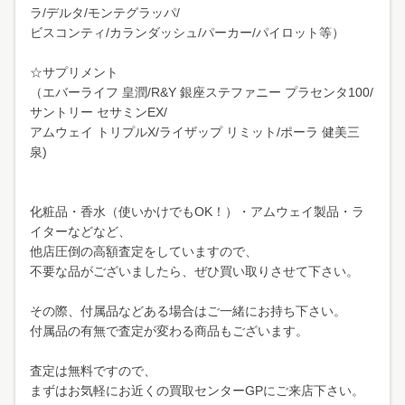
ラ/デルタ/モンテグラッパ/
ビスコンティ/カランダッシュ/パーカー/パイロット等）
☆サプリメント
（エバーライフ 皇潤/R&Y 銀座ステファニー プラセンタ100/
サントリー セサミンEX/
アムウェイ トリプルX/ライザップ リミット/ポーラ 健美三
泉)
化粧品・香水（使いかけでもOK！）・アムウェイ製品・ラ
イターなどなど、
他店圧倒の高額査定をしていますので、
不要な品がございましたら、ぜひ買い取りさせて下さい。
その際、付属品などある場合はご一緒にお持ち下さい。
付属品の有無で査定が変わる商品もございます。
査定は無料ですので、
まずはお気軽にお近くの買取センターGPにご来店下さい。