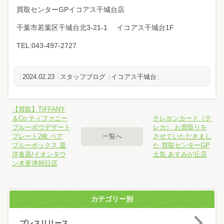
買取センターGPイコアス千城台店
千葉市若葉区千城台北3-21-1 イコアス千城台1F
TEL:043-497-2727
2024.02.23
スタッフブログ
イコアス千城台
【買取】TIFFANY
＆Co ティファニー
テレホンカード（テ
ブルーボウデザート
レカ） お買取りを
プレート2枚 ペア
一覧へ
させていただきまし
ブルーボックス 皿
た 買取センターGP
洋食器/イオンタウ
土気 あすみが丘店
ン木更津朝日店
カテゴリー別
プレスリリース