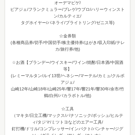
オーデマピゲ/
ピアジェ/フランクミュラー/ブレゲ/ウブロ/ハリーウィンスト
ン/カルティエ/
タグホイヤー/パネライ/ブライトリング/ゼニス等)
☆金券類
(各種商品券/切手/中国切手/株主優待券/はがき/収入印紙/テレ
カ/旅行券/他)
☆お酒【ブランデー/ウイスキー/ワイン/焼酎/日本酒/中国酒
等】
(レミーマルタン/ルイ13世/ヘネシー/マーテル/カミュ/クルボ
アジェ/
山崎12年/山崎18年/山崎25年/響17年/響21年/響30年/余市/竹
鶴/白州/バカラボトル/他)
☆工具
（マキタ/日立工機/マックス/パナソニック/ボッシュ/ヒルテ
ィ/タジマ/ミツトヨなどのエアー工具/
釘打機/ドリル/コンプレッサー/インパクト/パンチャー/ジグ