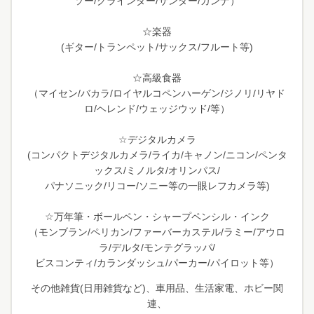
ソー/グラインダー/サンダー/カンナ）
☆楽器
(ギター/トランペット/サックス/フルート等)
☆高級食器
（マイセン/バカラ/ロイヤルコペンハーゲン/ジノリ/リヤド
ロ/ヘレンド/ウェッジウッド/等）
☆デジタルカメラ
(コンパクトデジタルカメラ/ライカ/キャノン/ニコン/ペンタ
ックス/ミノルタ/オリンパス/
パナソニック/リコー/ソニー等の一眼レフカメラ等)
☆万年筆・ボールペン・シャープペンシル・インク
（モンブラン/ペリカン/ファーバーカステル/ラミー/アウロ
ラ/デルタ/モンテグラッパ/
ビスコンティ/カランダッシュ/パーカー/パイロット等）
その他雑貨(日用雑貨など)、車用品、生活家電、ホビー関
連、