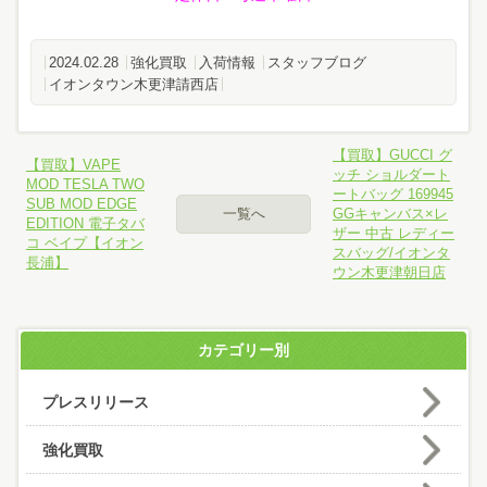
2024.02.28
強化買取
入荷情報
スタッフブログ
イオンタウン木更津請西店
【買取】GUCCI グ
【買取】VAPE
ッチ ショルダート
MOD TESLA TWO
ートバッグ 169945
SUB MOD EDGE
一覧へ
GGキャンバス×レ
EDITION 電子タバ
ザー 中古 レディー
コ ベイプ【イオン
スバッグ/イオンタ
長浦】
ウン木更津朝日店
カテゴリー別
プレスリリース
強化買取