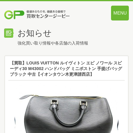
MENU
価値あるも
お知らせ
強化買い取り情報や各店舗の入荷情報
【買取】LOUIS VUITTON ルイヴィトン エピ ノワール スピ
ーディ30 M43002 ハンドバッグ ミニボストン 手提げバッグ
ブラック 中古【イオンタウン木更津請西店】