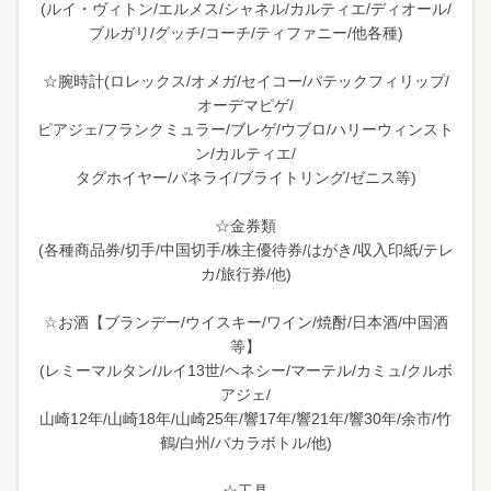
(ルイ・ヴィトン/エルメス/シャネル/カルティエ/ディオール/
ブルガリ/グッチ/コーチ/ティファニー/他各種)
☆腕時計(ロレックス/オメガ/セイコー/パテックフィリップ/
オーデマピゲ/
ピアジェ/フランクミュラー/ブレゲ/ウブロ/ハリーウィンスト
ン/カルティエ/
タグホイヤー/パネライ/ブライトリング/ゼニス等)
☆金券類
(各種商品券/切手/中国切手/株主優待券/はがき/収入印紙/テレ
カ/旅行券/他)
☆お酒【ブランデー/ウイスキー/ワイン/焼酎/日本酒/中国酒
等】
(レミーマルタン/ルイ13世/ヘネシー/マーテル/カミュ/クルボ
アジェ/
山崎12年/山崎18年/山崎25年/響17年/響21年/響30年/余市/竹
鶴/白州/バカラボトル/他)