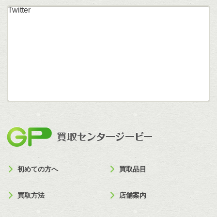
Twitter
買取セン
初めての方へ
買取品目
買取方法
店舗案内