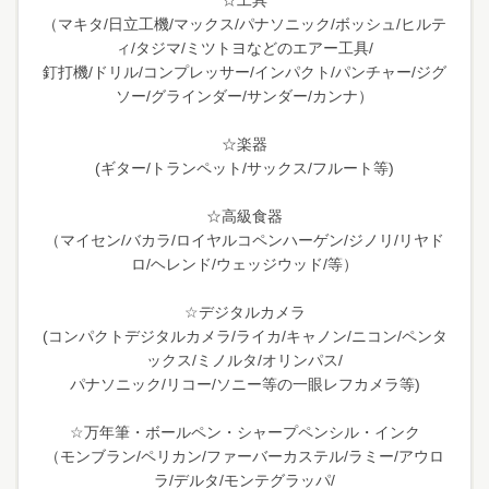
☆工具
（マキタ/日立工機/マックス/パナソニック/ボッシュ/ヒルテ
ィ/タジマ/ミツトヨなどのエアー工具/
釘打機/ドリル/コンプレッサー/インパクト/パンチャー/ジグ
ソー/グラインダー/サンダー/カンナ）
☆楽器
(ギター/トランペット/サックス/フルート等)
☆高級食器
（マイセン/バカラ/ロイヤルコペンハーゲン/ジノリ/リヤド
ロ/ヘレンド/ウェッジウッド/等）
☆デジタルカメラ
(コンパクトデジタルカメラ/ライカ/キャノン/ニコン/ペンタ
ックス/ミノルタ/オリンパス/
パナソニック/リコー/ソニー等の一眼レフカメラ等)
☆万年筆・ボールペン・シャープペンシル・インク
（モンブラン/ペリカン/ファーバーカステル/ラミー/アウロ
ラ/デルタ/モンテグラッパ/