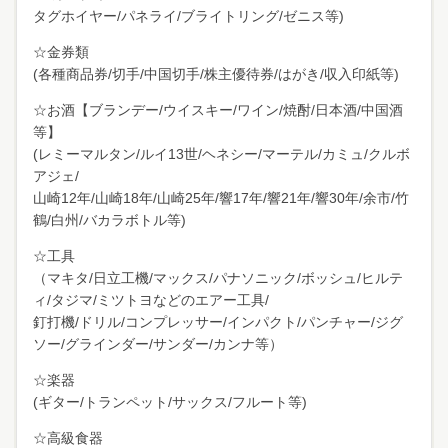
タグホイヤー/パネライ/ブライトリング/ゼニス等)
☆金券類
(各種商品券/切手/中国切手/株主優待券/はがき/収入印紙等)
☆お酒【ブランデー/ウイスキー/ワイン/焼酎/日本酒/中国酒
等】
(レミーマルタン/ルイ13世/ヘネシー/マーテル/カミュ/クルボ
アジェ/
山崎12年/山崎18年/山崎25年/響17年/響21年/響30年/余市/竹
鶴/白州/バカラボトル等)
☆工具
（マキタ/日立工機/マックス/パナソニック/ボッシュ/ヒルテ
ィ/タジマ/ミツトヨなどのエアー工具/
釘打機/ドリル/コンプレッサー/インパクト/パンチャー/ジグ
ソー/グラインダー/サンダー/カンナ等）
☆楽器
(ギター/トランペット/サックス/フルート等)
☆高級食器