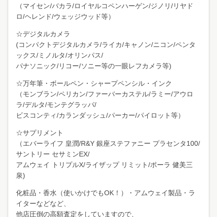
（マイセン/バカラ/ロイヤルコペンハーゲン/ジノリ/リヤド
ロ/ヘレンド/ウェッジウッド等）
☆デジタルカメラ
(コンパクトデジタルカメラ/ライカ/キャノン/ニコン/ペンタ
ックス/ミノルタ/オリンパス/
パナソニック/リコー/ソニー等の一眼レフカメラ等)
☆万年筆・ボールペン・シャープペンシル・インク
（モンブラン/ペリカン/ファーバーカステル/ラミー/アウロ
ラ/デルタ/モンテグラッパ/
ビスコンティ/カランダッシュ/パーカー/パイロット等）
☆サプリメント
（エバーライフ 皇潤/R&Y 銀座ステファニー プラセンタ100/
サントリー セサミンEX/
アムウェイ トリプルX/ライザップ リミット/ポーラ 健美三
泉)
化粧品・香水（使いかけでもOK！）・アムウェイ製品・ラ
イターなどなど、
他店圧倒の高額査定をしていますので、