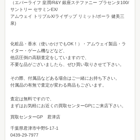
（エバーライフ 皇潤/R&Y 銀座ステファニー プラセンタ100/
サントリー セサミンEX/
アムウェイ トリプルX/ライザップ リミット/ポーラ 健美三
泉)
化粧品・香水（使いかけでもOK！）・アムウェイ製品・ラ
イター・ゲーム機などなど、
他店圧倒の高額査定をしていますので、
不要な品がございましたら、ぜひ買い取りさせて下さい。
その際、付属品などある場合はご一緒にお持ち下さい。
付属品の有無で査定が変わる商品もございます。
査定は無料ですので、
まずはお気軽にお近くの買取センターGPにご来店下さい。
買取センターGP 君津店
千葉県君津市中野
5-17-1
0439-29-7977