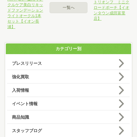
トリオンフ ミニク
クルケア美白リキッ
一覧へ
ロードポーチ【イオ
ドファンデーション
ンタウン成田富里
ライトオークル1本
店】
セット【イオン長
浦】
カテゴリー別
プレスリリース
強化買取
入荷情報
イベント情報
商品知識
スタッフブログ