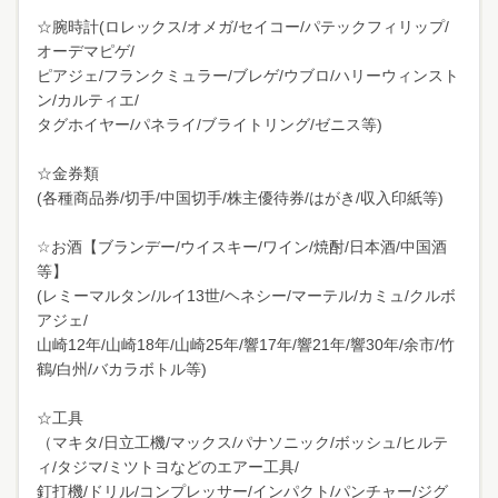
☆腕時計(ロレックス/オメガ/セイコー/パテックフィリップ/
オーデマピゲ/
ピアジェ/フランクミュラー/ブレゲ/ウブロ/ハリーウィンスト
ン/カルティエ/
タグホイヤー/パネライ/ブライトリング/ゼニス等)
☆金券類
(各種商品券/切手/中国切手/株主優待券/はがき/収入印紙等)
☆お酒【ブランデー/ウイスキー/ワイン/焼酎/日本酒/中国酒
等】
(レミーマルタン/ルイ13世/ヘネシー/マーテル/カミュ/クルボ
アジェ/
山崎12年/山崎18年/山崎25年/響17年/響21年/響30年/余市/竹
鶴/白州/バカラボトル等)
☆工具
（マキタ/日立工機/マックス/パナソニック/ボッシュ/ヒルテ
ィ/タジマ/ミツトヨなどのエアー工具/
釘打機/ドリル/コンプレッサー/インパクト/パンチャー/ジグ