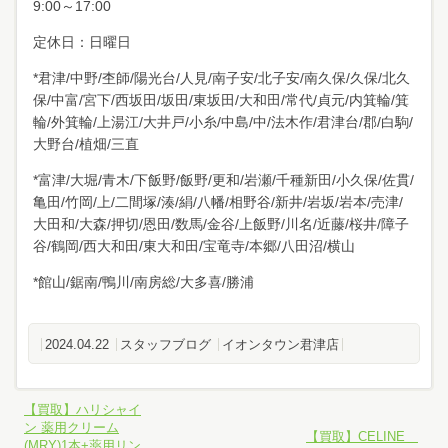
9:00～17:00
定休日：日曜日
*君津/中野/杢師/陽光台/人見/南子安/北子安/南久保/久保/北久
保/中富/宮下/西坂田/坂田/東坂田/大和田/常代/貞元/内箕輪/箕
輪/外箕輪/上湯江/大井戸/小糸/中島/中/法木作/君津台/郡/白駒/
大野台/植畑/三直
*富津/大堀/青木/下飯野/飯野/更和/岩瀬/千種新田/小久保/佐貫/
亀田/竹岡/上/二間塚/湊/絹/八幡/相野谷/新井/岩坂/岩本/売津/
大田和/大森/押切/恩田/数馬/金谷/上飯野/川名/近藤/桜井/障子
谷/鶴岡/西大和田/東大和田/宝竜寺/本郷/八田沼/横山
*館山/鋸南/鴨川/南房総/大多喜/勝浦
2024.04.22
スタッフブログ
イオンタウン君津店
【買取】ハリシャイ
ン 薬用クリーム
【買取】CELINE
(MRY)1本+薬用リン