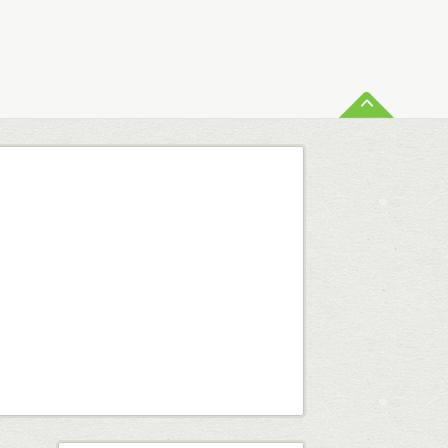
ペー
査定