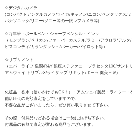
☆デジタルカメラ
(コンパクトデジタルカメラ/ライカ/キャノン/ニコン/ペンタックス/ミ
パナソニック/リコー/ソニー等の一眼レフカメラ等)
☆万年筆・ボールペン・シャープペンシル・インク
（モンブラン/ペリカン/ファーバーカステル/ラミー/アウロラ/デルタ
ビスコンティ/カランダッシュ/パーカー/パイロット等）
☆サプリメント
（エバーライフ 皇潤/R&Y 銀座ステファニー プラセンタ100/サントリ
アムウェイ トリプルX/ライザップ リミット/ポーラ 健美三泉)
化粧品・香水（使いかけでもOK！）・アムウェイ製品・ライター・
他店圧倒の高額査定をしていますので、
不要な品がございましたら、ぜひ買い取りさせて下さい。
その際、付属品などある場合はご一緒にお持ち下さい。
付属品の有無で査定が変わる商品もございます。