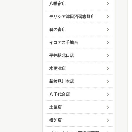
八幡宿店
モリシア津田沼習志野店
鵜の森店
イコアス千城台
平井駅北口店
木更津店
新検見川本店
八千代台店
土気店
横芝店