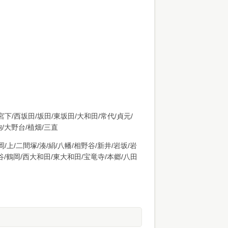
宮下/西坂田/坂田/東坂田/大和田/常代/貞元/
駒/大野台/植畑/三直
/上/二間塚/湊/絹/八幡/相野谷/新井/岩坂/岩
子谷/鶴岡/西大和田/東大和田/宝竜寺/本郷/八田