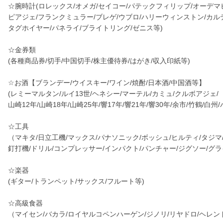
☆腕時計(ロレックス/オメガ/セイコー/パテックフィリップ/オーデマ
ピアジェ/フランクミュラー/ブレゲ/ウブロ/ハリーウィンストン/カル
タグホイヤー/パネライ/ブライトリング/ゼニス等)
☆金券類
(各種商品券/切手/中国切手/株主優待券/はがき/収入印紙等)
☆お酒【ブランデー/ウイスキー/ワイン/焼酎/日本酒/中国酒等】
(レミーマルタン/ルイ13世/ヘネシー/マーテル/カミュ/クルボアジェ/
山崎12年/山崎18年/山崎25年/響17年/響21年/響30年/余市/竹鶴/白
☆工具
（マキタ/日立工機/マックス/パナソニック/ボッシュ/ヒルティ/タジ
釘打機/ドリル/コンプレッサー/インパクト/パンチャー/ジグソー/グ
☆楽器
(ギター/トランペット/サックス/フルート等)
☆高級食器
（マイセン/バカラ/ロイヤルコペンハーゲン/ジノリ/リヤドロ/ヘレン