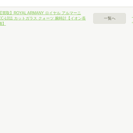
パソコン、スマホでお手軽カンタン無料査定
【買取】ROYAL ARMANY ロイヤル アルマーニ
CC-L011 カットガラス クォーツ 腕時計【イオン長
一覧へ
浦】
ール査定
NE査定
カイプ査定