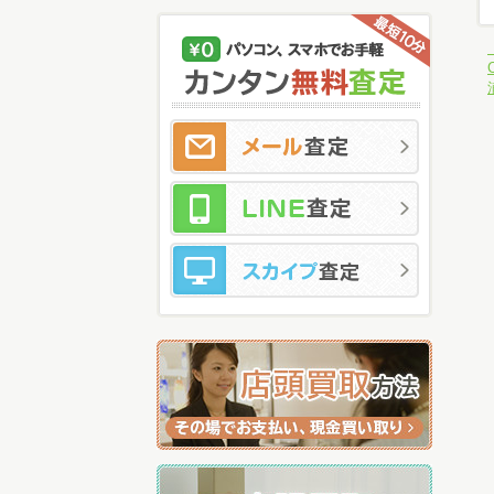
メ
LI
ス