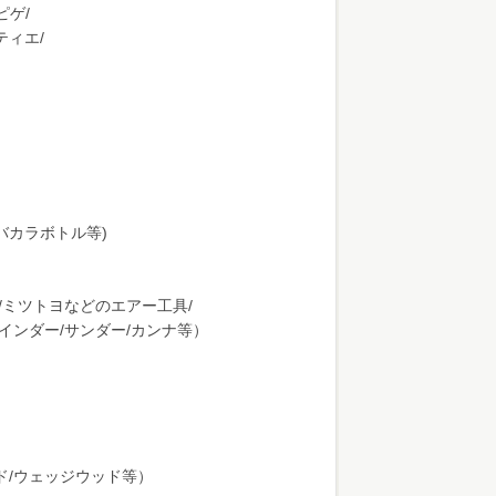
ピゲ/
ティエ/
州/バカラボトル等)
マ/ミツトヨなどのエアー工具/
ラインダー/サンダー/カンナ等）
ド/ウェッジウッド等）