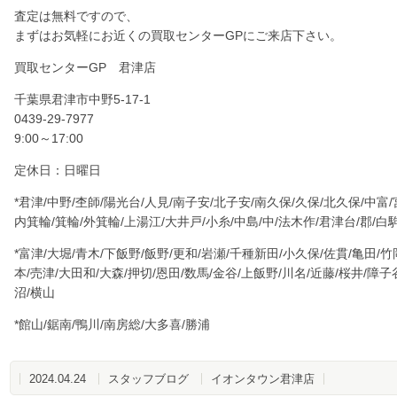
査定は無料ですので、
まずはお気軽にお近くの買取センターGPにご来店下さい。
買取センターGP 君津店
千葉県君津市中野
5-17-1
0439-29-7977
9:00～17:00
定休日：日曜日
*君津/中野/杢師/陽光台/人見/南子安/北子安/南久保/久保/北久保/中富/
内箕輪/箕輪/外箕輪/上湯江/大井戸/小糸/中島/中/法木作/君津台/郡/白
*富津/大堀/青木/下飯野/飯野/更和/岩瀬/千種新田/小久保/佐貫/亀田/竹岡
本/売津/大田和/大森/押切/恩田/数馬/金谷/上飯野/川名/近藤/桜井/障
沼/横山
*館山/鋸南/鴨川/南房総/大多喜/勝浦
2024.04.24
スタッフブログ
イオンタウン君津店