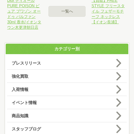
Dior ディオール
【買取】FREE
PURE POISON ピ
STYLE フリースタ
ュア プワゾン オー
一覧へ
イル フェザーモチ
ドゥ パルファン
ーフ ネックレス
30ml 香水/イオンタ
【イオン長浦】
ウン木更津朝日店
カテゴリー別
プレスリリース
強化買取
入荷情報
イベント情報
商品知識
スタッフブログ