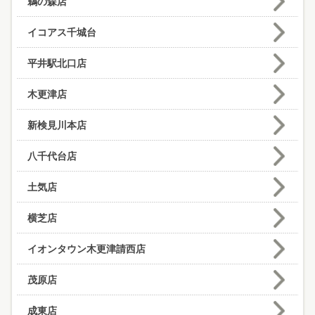
鵜の森店
イコアス千城台
平井駅北口店
木更津店
新検見川本店
八千代台店
土気店
横芝店
イオンタウン木更津請西店
茂原店
成東店