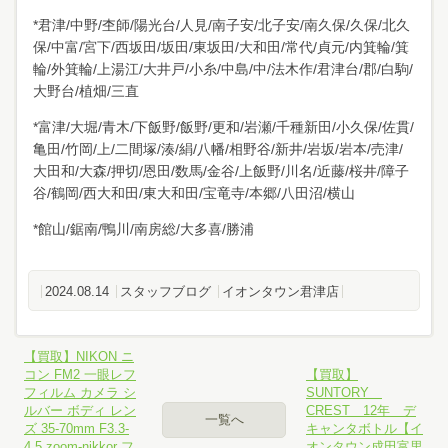
*君津/中野/杢師/陽光台/人見/南子安/北子安/南久保/久保/北久
保/中富/宮下/西坂田/坂田/東坂田/大和田/常代/貞元/内箕輪/箕
輪/外箕輪/上湯江/大井戸/小糸/中島/中/法木作/君津台/郡/白駒/
大野台/植畑/三直
*富津/大堀/青木/下飯野/飯野/更和/岩瀬/千種新田/小久保/佐貫/
亀田/竹岡/上/二間塚/湊/絹/八幡/相野谷/新井/岩坂/岩本/売津/
大田和/大森/押切/恩田/数馬/金谷/上飯野/川名/近藤/桜井/障子
谷/鶴岡/西大和田/東大和田/宝竜寺/本郷/八田沼/横山
*館山/鋸南/鴨川/南房総/大多喜/勝浦
2024.08.14
スタッフブログ
イオンタウン君津店
【買取】NIKON ニ
コン FM2 一眼レフ
【買取】
フィルム カメラ シ
SUNTORY
ルバー ボディ レン
CREST 12年 デ
一覧へ
ズ 35-70mm F3.3-
キャンタボトル【イ
4.5 zoom-nikkor フ
オンタウン成田富里