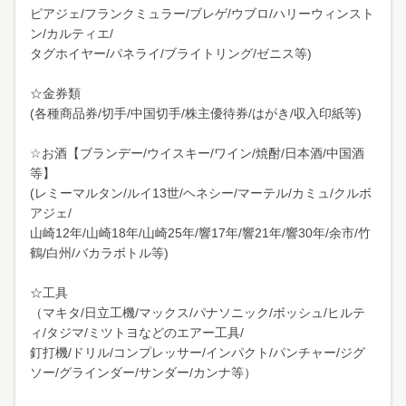
ピアジェ/フランクミュラー/ブレゲ/ウブロ/ハリーウィンスト
ン/カルティエ/
タグホイヤー/パネライ/ブライトリング/ゼニス等)
☆金券類
(各種商品券/切手/中国切手/株主優待券/はがき/収入印紙等)
☆お酒【ブランデー/ウイスキー/ワイン/焼酎/日本酒/中国酒
等】
(レミーマルタン/ルイ13世/ヘネシー/マーテル/カミュ/クルボ
アジェ/
山崎12年/山崎18年/山崎25年/響17年/響21年/響30年/余市/竹
鶴/白州/バカラボトル等)
☆工具
（マキタ/日立工機/マックス/パナソニック/ボッシュ/ヒルテ
ィ/タジマ/ミツトヨなどのエアー工具/
釘打機/ドリル/コンプレッサー/インパクト/パンチャー/ジグ
ソー/グラインダー/サンダー/カンナ等）