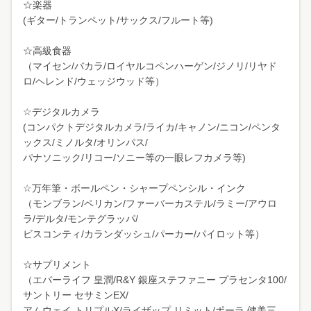
☆楽器
(ギター/トランペット/サックス/フルート等)
☆高級食器
（マイセン/バカラ/ロイヤルコペンハーゲン/ジノリ/リヤド
ロ/ヘレンド/ウェッジウッド等）
☆デジタルカメラ
(コンパクトデジタルカメラ/ライカ/キャノン/ニコン/ペンタ
ックス/ミノルタ/オリンパス/
パナソニック/リコー/ソニー等の一眼レフカメラ等)
☆万年筆・ボールペン・シャープペンシル・インク
（モンブラン/ペリカン/ファーバーカステル/ラミー/アウロ
ラ/デルタ/モンテグラッパ/
ビスコンティ/カランダッシュ/パーカー/パイロット等）
☆サプリメント
（エバーライフ 皇潤/R&Y 銀座ステファニー プラセンタ100/
サントリー セサミンEX/
アムウェイ トリプルX/ライザップ リミット/ポーラ 健美三