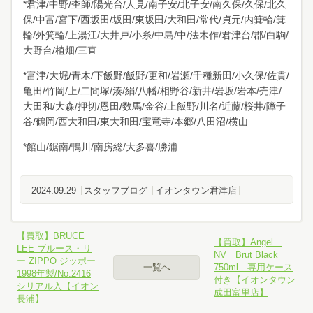
*君津/中野/杢師/陽光台/人見/南子安/北子安/南久保/久保/北久
保/中富/宮下/西坂田/坂田/東坂田/大和田/常代/貞元/内箕輪/箕
輪/外箕輪/上湯江/大井戸/小糸/中島/中/法木作/君津台/郡/白駒/
大野台/植畑/三直
*富津/大堀/青木/下飯野/飯野/更和/岩瀬/千種新田/小久保/佐貫/
亀田/竹岡/上/二間塚/湊/絹/八幡/相野谷/新井/岩坂/岩本/売津/
大田和/大森/押切/恩田/数馬/金谷/上飯野/川名/近藤/桜井/障子
谷/鶴岡/西大和田/東大和田/宝竜寺/本郷/八田沼/横山
*館山/鋸南/鴨川/南房総/大多喜/勝浦
2024.09.29
スタッフブログ
イオンタウン君津店
【買取】BRUCE
【買取】Angel
LEE ブルース・リ
NV Brut Black
ー ZIPPO ジッポー
一覧へ
750ml 専用ケース
1998年製/No.2416
付き【イオンタウン
シリアル入【イオン
成田富里店】
長浦】