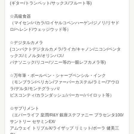
(ギター/トランペット/サックス/フルート等)
☆高級食器
（マイセン/バカラ/ロイヤルコペンハーゲン/ジノリ/リヤド
ロ/ヘレンド/ウェッジウッド等）
☆デジタルカメラ
(コンパクトデジタルカメラ/ライカ/キャノン/ニコン/ペンタ
ックス/ミノルタ/オリンパス/
パナソニック/リコー/ソニー等の一眼レフカメラ等)
☆万年筆・ボールペン・シャープペンシル・インク
（モンブラン/ペリカン/ファーバーカステル/ラミー/アウロ
ラ/デルタ/モンテグラッパ/
ビスコンティ/カランダッシュ/パーカー/パイロット等）
☆サプリメント
（エバーライフ 皇潤/R&Y 銀座ステファニー プラセンタ100/
サントリー セサミンEX/
アムウェイ トリプルX/ライザップ リミット/ポーラ 健美三