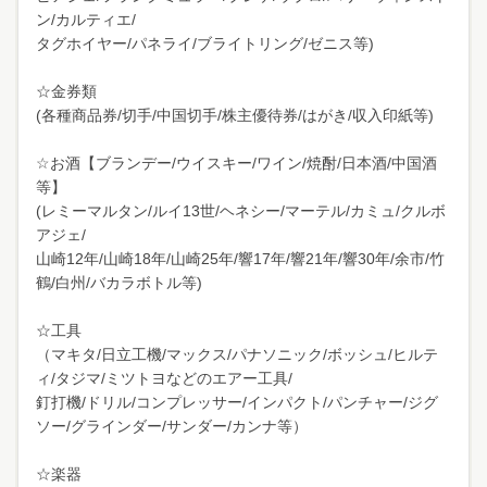
ン/カルティエ/
タグホイヤー/パネライ/ブライトリング/ゼニス等)
☆金券類
(各種商品券/切手/中国切手/株主優待券/はがき/収入印紙等)
☆お酒【ブランデー/ウイスキー/ワイン/焼酎/日本酒/中国酒
等】
(レミーマルタン/ルイ13世/ヘネシー/マーテル/カミュ/クルボ
アジェ/
山崎12年/山崎18年/山崎25年/響17年/響21年/響30年/余市/竹
鶴/白州/バカラボトル等)
☆工具
（マキタ/日立工機/マックス/パナソニック/ボッシュ/ヒルテ
ィ/タジマ/ミツトヨなどのエアー工具/
釘打機/ドリル/コンプレッサー/インパクト/パンチャー/ジグ
ソー/グラインダー/サンダー/カンナ等）
☆楽器