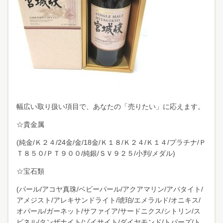
幅広い取り扱い項目で、あなたの「売りたい」に応えます。
☆貴金属
(純金/Ｋ２４/24金/金/18金/Ｋ１８/Ｋ２４/Ｋ１４/プラチナ/Ｐ
Ｔ８５０/ＰＴ９００/純銀/ＳＶ９２５/小判/メダル)
☆宝石類
(パール/アコヤ真珠/ベビーパール/アクアマリン/アパタイト/
アメジスト/アレキサンドライト/琥珀/エメラルド/オニキス/
オパール/ガーネット/サファイア/サードニクス/シトリン/ス
ピネル/タンザナイト/ゾイサイト/ダイヤモンド/トパーズ/ト