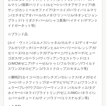
ルマリン/翡翠/ペリドット/ルビー/パパラチアサファイア/赤
サンゴ/カシミールサファイア/ターコイズ/パライバトルマリ
ン/エチオピアオパール/カメオ/クリソベリル/ネオンピジョン
ブラッド/トリダクナパール/シャコ真珠/ペイナイト/デマント
イドガーネット等)
☆ブランド品
(ルイ・ヴィトン/エルメス/シャネル/カルティエ/ディオール/
ブルガリ/グッチ/コーチ/ダンヒル/バーバリー/バレンシアガ/
セリーヌ/ロエベ/ボッテガ/アルマーニ/ヴェルサーチ/ヒュー
ゴボス/サンローラン/ヴィヴィアンウエストウッド/エト
ロ/MCM/ゼニア/ディーゼル/トゥミ/フルラ/ガンゾ/ワイルド
スワンズ/オロビアンコ/ラストクロップス/キタムラ等)
☆腕時計(セイコー/カシオ/シチズン/ロレックス/オメガ/セイ
コー/パテックフィリップ/オーデマピゲ/ピアジェ/フランクミ
ュラー/ブレゲ/ウブロ/ハリーウィンストン/カルティエ/タグ
ホイヤー/パネライ/ブライトリング/ゼニス/IWC/パネライ/シ
ョパール/チュードル/ティソ/ラドー/ユリスナルダン等)