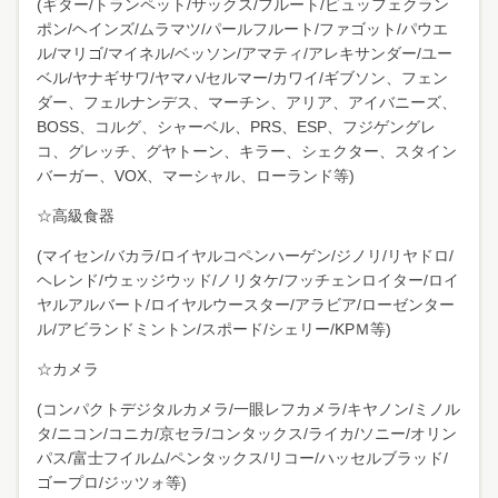
(ギター/トランペット/サックス/フルート/ビュッフェクラン
ポン/ヘインズ/ムラマツ/パールフルート/ファゴット/パウエ
ル/マリゴ/マイネル/ベッソン/アマティ/アレキサンダー/ユー
ベル/ヤナギサワ/ヤマハ/セルマー/カワイ/ギブソン、フェン
ダー、フェルナンデス、マーチン、アリア、アイバニーズ、
BOSS、コルグ、シャーベル、PRS、ESP、フジゲングレ
コ、グレッチ、グヤトーン、キラー、シェクター、スタイン
バーガー、VOX、マーシャル、ローランド等)
☆高級食器
(マイセン/バカラ/ロイヤルコペンハーゲン/ジノリ/リヤドロ/
ヘレンド/ウェッジウッド/ノリタケ/フッチェンロイター/ロイ
ヤルアルバート/ロイヤルウースター/アラビア/ローゼンター
ル/アビランドミントン/スポード/シェリー/KPＭ等)
☆カメラ
(コンパクトデジタルカメラ/一眼レフカメラ/キヤノン/ミノル
タ/ニコン/コニカ/京セラ/コンタックス/ライカ/ソニー/オリン
パス/富士フイルム/ペンタックス/リコー/ハッセルブラッド/
ゴープロ/ジッツォ等)