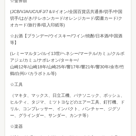
☆金券類
(JCB/VJA/UC/UFJ/7＆I/イオン/全国百貨店共通券/切手/中国
切手/はがき/テレホンカード/オレンジカード/図書カード/ク
オカード/旅行券/収入印紙等)
☆お酒【ブランデー/ウイスキー/ワイン/焼酎/日本酒/中国酒
等】
(レミーマルタン/ルイ13世/ヘネシー/マーテル/カミュ/クルボ
アジェ/カミュ/ナポレオン/ターキー/
山崎12年/山崎18年/山崎25年/響17年/響21年/響30年/余市/竹
鶴/白州/バカラボトル等)
☆工具
（マキタ、マックス、日立工機、パナソニック、ボッシュ、
ヒルティ、タジマ、ミツトヨなどのエアー工具、釘打機、ド
リル、コンプレッサー、インパクト、パンチャー、ジグソ
ー、グラインダー、サンダー、カンナ等）
☆楽器