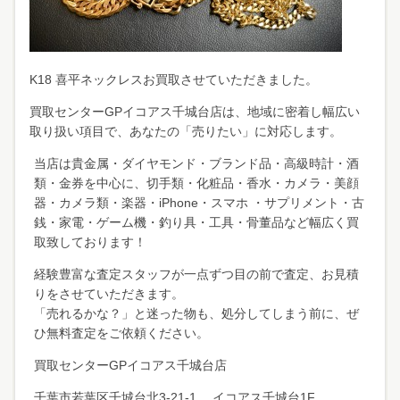
K18 喜平ネックレスお買取させていただきました。
買取センターGPイコアス千城台店は、地域に密着し幅広い
取り扱い項目で、あなたの「売りたい」に対応します。
当店は貴金属・ダイヤモンド・ブランド品・高級時計・酒
類・金券を中心に、切手類・化粧品・香水・カメラ・美顔
器・カメラ類・楽器・iPhone・スマホ ・サプリメント・古
銭・家電・ゲーム機・釣り具・工具・骨董品など幅広く買
取致しております！
経験豊富な査定スタッフが一点ずつ目の前で査定、お見積
りをさせていただきます。
「売れるかな？」と迷った物も、処分してしまう前に、ぜ
ひ無料査定をご依頼ください。
買取センターGPイコアス千城台店
千葉市若葉区千城台北3-21-1 イコアス千城台1F