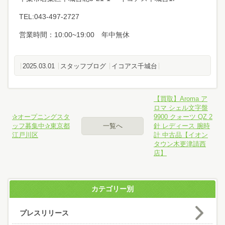
TEL:043-497-2727
営業時間：10:00~19:00 年中無休
2025.03.01
スタッフブログ
イコアス千城台
【買取】Aroma ア
ロマ シェル文字盤
✰オープニングスタ
9900 クォーツ QZ 2
ッフ募集中✰東京都
一覧へ
針 レディース 腕時
江戸川区
計 中古品【イオン
タウン木更津請西
店】
カテゴリー別
プレスリリース