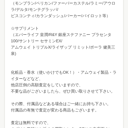
（モンブラン/ペリカン/ファーバーカステル/ラミー/アウロ
ラ/デルタ/モンテグラッパ/
ビスコンティ/カランダッシュ/パーカー/パイロット等）
☆サプリメント
（エバーライフ 皇潤/R&Y 銀座ステファニー プラセンタ
100/サントリー セサミンEX/
アムウェイ トリプルX/ライザップ リミット/ポーラ 健美三
泉)
化粧品・香水（使いかけでもOK！）・アムウェイ製品・ラ
イターなどなど、
他店圧倒の高額査定をしていますので、
不要な品がございましたら、ぜひ買い取りさせて下さい。
その際、付属品などある場合はご一緒にお持ち下さい。
付属品の有無で査定が変わる商品もございます。
査定は無料ですので、