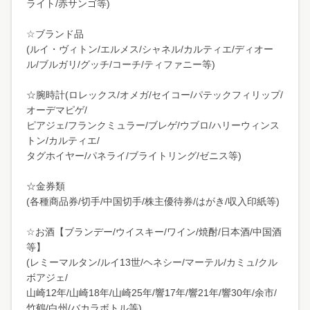
ライト/赤サンゴ等)
☆ブランド品
(ルイ・ヴィトン/エルメス/シャネル/カルティエ/ディオー
ル/ブルガリ/グッチ/コーチ/ティファニー等)
☆腕時計(ロレックス/オメガ/セイコー/パテックフィリップ/
オーデマピゲ/
ピアジェ/フランクミュラー/ブレゲ/ウブロ/ハリーウィンス
トン/カルティエ/
タグホイヤー/パネライ/ブライトリング/ゼニス等)
☆金券類
(各種商品券/切手/中国切手/株主優待券/はがき/収入印紙等)
☆お酒【ブランデー/ウイスキー/ワイン/焼酎/日本酒/中国酒
等】
(レミーマルタン/ルイ13世/ヘネシー/マーテル/カミュ/クル
ボアジェ/
山崎12年/山崎18年/山崎25年/響17年/響21年/響30年/余市/
竹鶴/白州/バカラボトル等)