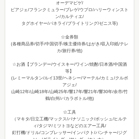
オーデマピゲ/
ピアジェ/フランクミュラー/ブレゲ/ウブロ/ハリーウィンスト
ン/カルティエ/
タグホイヤー/パネライ/ブライトリング/ゼニス等)
☆金券類
(各種商品券/切手/中国切手/株主優待券/はがき/収入印紙/テレ
カ/旅行券/他)
☆お酒【ブランデー/ウイスキー/ワイン/焼酎/日本酒/中国酒
等】
(レミーマルタン/ルイ13世/ヘネシー/マーテル/カミュ/クルボ
アジェ/
山崎12年/山崎18年/山崎25年/響17年/響21年/響30年/余市/竹
鶴/白州/バカラボトル/他)
☆工具
（マキタ/日立工機/マックス/パナソニック/ボッシュ/ヒルテ
ィ/タジマ/ミツトヨなどのエアー工具/
釘打機/ドリル/コンプレッサー/インパクト/パンチャー/ジグ