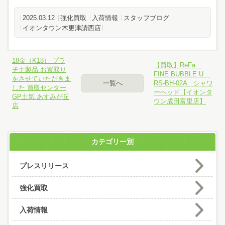
2025.03.12
強化買取
入荷情報
スタッフブログ
イオンタウン木更津請西店
18金（K18） プラ
【買取】ReFa
チナ製品 お買取り
FINE BUBBLE U
をさせていただきま
一覧へ
RS-BH-02A シャワ
した 買取センター
ーヘッド【イオンタ
GP土気 あすみが丘
ウン成田富里店】
店
カテゴリー別
プレスリリース
強化買取
入荷情報