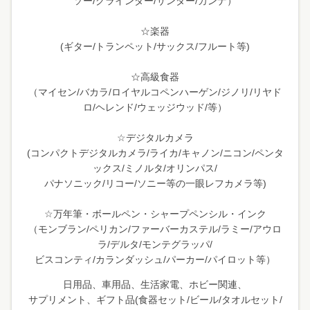
ソー/グラインダー/サンダー/カンナ）
☆楽器
(ギター/トランペット/サックス/フルート等)
☆高級食器
（マイセン/バカラ/ロイヤルコペンハーゲン/ジノリ/リヤド
ロ/ヘレンド/ウェッジウッド/等）
☆デジタルカメラ
(コンパクトデジタルカメラ/ライカ/キャノン/ニコン/ペンタ
ックス/ミノルタ/オリンパス/
パナソニック/リコー/ソニー等の一眼レフカメラ等)
☆万年筆・ボールペン・シャープペンシル・インク
（モンブラン/ペリカン/ファーバーカステル/ラミー/アウロ
ラ/デルタ/モンテグラッパ/
ビスコンティ/カランダッシュ/パーカー/パイロット等）
日用品、車用品、生活家電、ホビー関連、
サプリメント、ギフト品(食器セット/ビール/タオルセット/