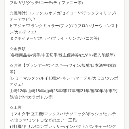
ブルガリ/グッチ/コーチ/ティファニー等)
☆腕時計(ロレックス/オメガ/セイコー/パテックフィリップ/
オーデマピゲ/
ピアジェ/フランクミュラー/ブレゲ/ウブロ/ハリーウィンスト
ン/カルティエ/
タグホイヤー/パネライ/ブライトリング/ゼニス等)
☆金券類
(各種商品券/切手/中国切手/株主優待券/はがき/収入印紙等)
☆お酒【ブランデー/ウイスキー/ワイン/焼酎/日本酒/中国酒
等】
(レミーマルタン/ルイ13世/ヘネシー/マーテル/カミュ/クルボ
アジェ/
山崎12年/山崎18年/山崎25年/響17年/響21年/響30年/余市/竹
鶴/白州/バカラボトル等)
☆工具
（マキタ/日立工機/マックス/パナソニック/ボッシュ/ヒルテ
ィ/タジマ/ミツトヨなどのエアー工具/
釘打機/ドリル/コンプレッサー/インパクト/パンチャー/ジグ