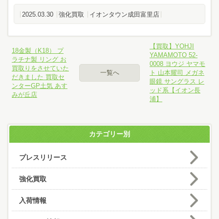
2025.03.30
強化買取
イオンタウン成田富里店
【買取】YOHJI
18金製（K18） プ
YAMAMOTO 52-
ラチナ製 リング お
0008 ヨウジ ヤマモ
買取りをさせていた
一覧へ
ト 山本耀司 メガネ
だきました 買取セ
眼鏡 サングラス レ
ンターGP土気 あす
ッド系【イオン長
みが丘店
浦】
カテゴリー別
プレスリリース
強化買取
入荷情報