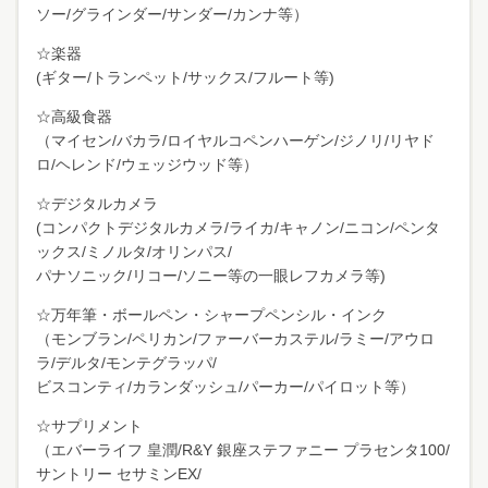
ソー/グラインダー/サンダー/カンナ等）
☆楽器
(ギター/トランペット/サックス/フルート等)
☆高級食器
（マイセン/バカラ/ロイヤルコペンハーゲン/ジノリ/リヤド
ロ/ヘレンド/ウェッジウッド等）
☆デジタルカメラ
(コンパクトデジタルカメラ/ライカ/キャノン/ニコン/ペンタ
ックス/ミノルタ/オリンパス/
パナソニック/リコー/ソニー等の一眼レフカメラ等)
☆万年筆・ボールペン・シャープペンシル・インク
（モンブラン/ペリカン/ファーバーカステル/ラミー/アウロ
ラ/デルタ/モンテグラッパ/
ビスコンティ/カランダッシュ/パーカー/パイロット等）
☆サプリメント
（エバーライフ 皇潤/R&Y 銀座ステファニー プラセンタ100/
サントリー セサミンEX/