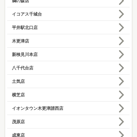
鵜の森店
イコアス千城台
平井駅北口店
木更津店
新検見川本店
八千代台店
土気店
横芝店
イオンタウン木更津請西店
茂原店
成東店